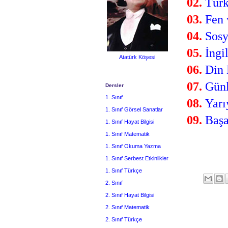
02.
Tür
03.
Fen 
04.
Sosy
05.
İngi
Atatürk Köşesi
06.
Din 
07.
Günl
Dersler
1. Sınıf
08.
Yarı
1. Sınıf Görsel Sanatlar
09.
Başa
1. Sınıf Hayat Bilgisi
1. Sınıf Matematik
1. Sınıf Okuma Yazma
1. Sınıf Serbest Etkinlikler
1. Sınıf Türkçe
2. Sınıf
2. Sınıf Hayat Bilgisi
2. Sınıf Matematik
2. Sınıf Türkçe