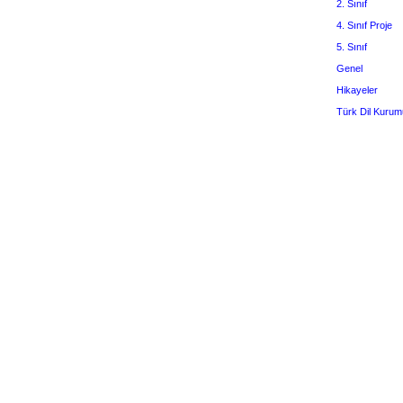
2. Sınıf
4. Sınıf Proje
5. Sınıf
Genel
Hikayeler
Türk Dil Kurum