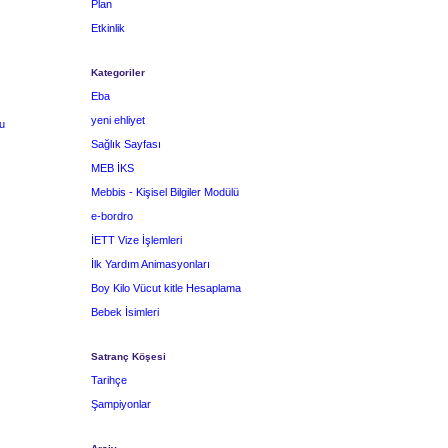
Plan
Etkinlik
Kategoriler
Eba
yeni ehliyet
u
Sağlık Sayfası
MEB İKS
Mebbis - Kişisel Bilgiler Modülü
e-bordro
İETT Vize İşlemleri
İlk Yardım Animasyonları
Boy Kilo Vücut kitle Hesaplama
Bebek İsimleri
Satranç Köşesi
Tarihçe
Şampiyonlar