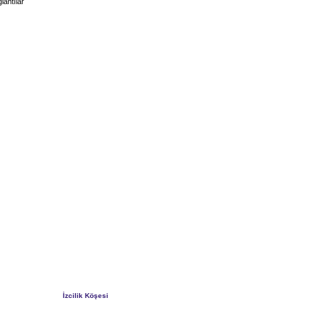
lantılar
İzcilik Köşesi