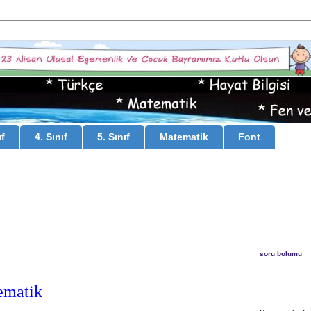
ıf
4. Sınıf
5. Sınıf
Matematik
Font
soru bolumu
ematik