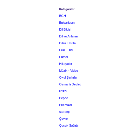
Kategoriler
BGH
Bulgaristan
Dil Bilgisi
Dil ve Anlatım
Dilsiz Harita
Film - Dizi
Futbol
Hikayeler
Müzik - Video
Okul Şarkıları
Osmanlı Devleti
PYBS
Pepee
Prizmalar
satranç
Çevre
Çocuk Sağlığı