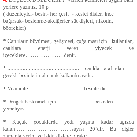
yerlere yazınız. 10 p
( düzenleyici- besin- her çeşit - kesici dişler, ince
bağırsak- beslenme-akciğerler süt dişleri, nikotin,
böbrekler)
* C
anlıların büyümesi, gelişmesi, çoğalması için kullanılan,
canlılara enerji veren yiye­
cek ve
içeceklere…………………denir.
* ................................................
, canlılar tarafından
gerekli besinlerin alınarak kullanılmasıdır.
*
Vitaminler………………………….besinlerdir.
* Dengeli beslenmek için …………………besinden
yemeliyiz.
* Küçük çocuklarda yedi yaşına kadar ağızda
kalan………………………….sayısı 20’dir. Bu dişler
zamanla yerini yetişkin dişlere bırakır.