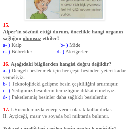
15.
Alper’in sözünü ettiği durum, öncelikle hangi organın
sağlığını
olumsuz
etkiler?
a- )
Kalp
b- )
Mide
c- )
Böbrekler
d- )
Akciğerler
16.
Aşağıdaki bilgilerden hangisi
doğru değildir
?
a- )
Dengeli beslenmek için her çeşit besinden yeteri kadar
yemeliyiz.
b- )
Teknolojideki gelişme besin çeşitliliğini artırmıştır.
c- )
Yediğimiz besinlerin temizliğine dikkat etmeliyiz.
d- )
Paketlenmiş besinler daha sağlıklı besinlerdir.
17.
I.Vücudumuzda enerji verici olarak kullanılırlar.
II. Ayçiceği, mısır ve soyada bol miktarda bulunur.
Yukarda özellikleri verilen besin grubu hangisidir?