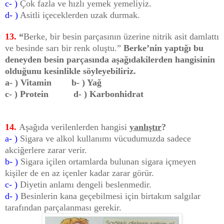
c- )
Çok fazla ve hızlı yemek yemeliyiz.
d- )
Asitli içeceklerden uzak durmak.
13.
“
Berke, bir besin parçasının üzerine nitrik asit damlattı
ve besinde sarı bir renk oluştu.”
Berke’nin yaptığı bu
deneyden besin parçasında aşağıdakilerden hangisinin
olduğunu kesinlikle söyleyebiliriz.
a- ) Vitamin b- ) Yağ
c- ) Protein d- ) Karbonhidrat
14.
Aşağıda verilenlerden hangisi
yanlıştır
?
a- )
Sigara ve alkol kullanımı vücudumuzda sadece
akciğerlere zarar verir.
b- )
Sigara içilen ortamlarda bulunan sigara içmeyen
kişiler de en az içenler kadar zarar görür.
c- )
Diyetin anlamı dengeli beslenmedir.
d- )
Besinlerin kana geçebilmesi için birtakım salgılar
tarafından parçalanması gerekir.