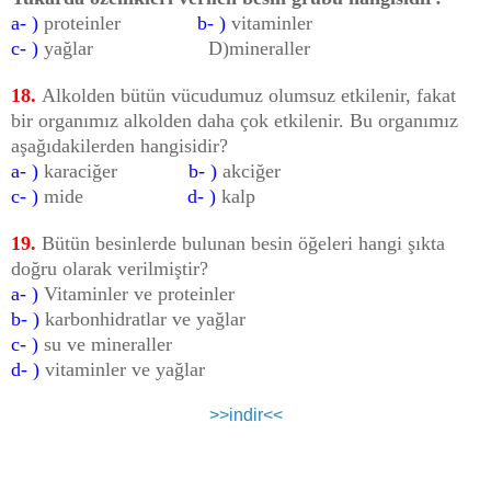
a- )
proteinler
b- )
vitaminler
c- )
yağlar D)mineraller
18.
Alkolden bütün vücudumuz olumsuz etkilenir, fakat
bir organımız alkolden daha çok etkilenir. Bu organımız
aşağıdakilerden hangisidir?
a- )
karaciğer
b- )
akciğer
c- )
mide
d- )
kalp
19.
Bütün besinlerde bulunan besin öğeleri hangi şıkta
doğru olarak verilmiştir?
a- )
Vitaminler ve proteinler
b- )
karbonhidratlar ve yağlar
c- )
su ve mineraller
d- )
vitaminler ve yağlar
>>indir<<