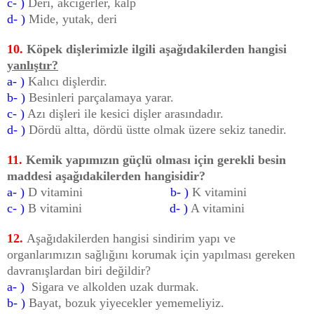
c- )
Deri, akciğerler, kalp
d- )
Mide, yutak, deri
10.
Köpek dişlerimizle ilgili aşağıdakilerden hangisi
yanlıştır?
a- )
Kalıcı dişlerdir.
b- )
Besinleri parçalamaya yarar.
c- )
Azı dişleri ile kesici dişler arasındadır.
d- )
Dördü altta, dördü üstte olmak üzere sekiz tanedir.
11.
Kemik yapımızın güçlü olması için gerekli besin
maddesi aşağıdakilerden hangisidir?
a- )
D vitamini
b- )
K vitamini
c- )
B vitamini
d- )
A vitamini
12.
Aşağıdakilerden hangisi sindirim yapı ve
organlarımızın sağlığını korumak için yapılması gereken
davranışlardan biri değildir?
a- )
Sigara ve
alkolden uzak durmak.
b- )
Bayat, bozuk yiyecekler yememeliyiz.