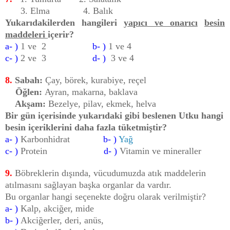
3. Elma 4. Balık
Yukarıdakilerden hangileri
yapıcı ve onarıcı
besin
maddeleri
içerir?
a- )
1 ve 2
b- )
1 ve 4
c- )
2 ve 3
d- )
3 ve 4
8.
Sabah:
Çay,
börek, kurabiye, reçel
Öğlen:
Ayran, makarna, baklava
Akşam:
Bezelye, pilav, ekmek, helva
Bir gün içerisinde yukarıdaki gibi beslenen Utku hangi
besin içeriklerini daha fazla tüketmiştir?
a- )
Karbonhidrat
b- )
Yağ
c- )
Protein
d- )
Vitamin ve mineraller
9.
Böbreklerin dışında, vücudumuzda atık maddelerin
atılmasını sağlayan başka organlar da vardır.
Bu organlar hangi seçenekte doğru olarak verilmiştir?
a- )
Kalp, akciğer, mide
b- )
Akciğerler, deri, anüs,