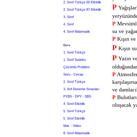
2. Sınıf Türkçe 50 Etkinlik
P
Yağışlar
2. Sınıf Türkçe 87 Etkinlik
yeryüzünde
3. Sınıf
P
Mevsimler
4. Sınıf
su ve yağan
4. Sınıf Matematik
P
Kışın ve 
Ders
P
Kışın su 
1. Sınıf Türkçe
P
Yazın v
1. Sınıf Sudoku
olduğundan
Çözümlü Problem
P
Atmosfere
Soru - Cevap
karşılaşırs
2. Sınıf Türkçe
ve damlacık
3. Snf Deneme Sınavları
P
Bulutları
PYBS - DPY - SBS
4. Sınıf Etkinlik
oluşacak ya
5. Sınıf Türkçe
5. Sınıf Etkinlik
Mat. - Video
8. Sınıf Matematik