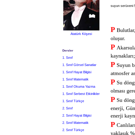
suyun serüveni 5
P
Bulutlar
Atatürk Köşesi
oluşur.
P
Akarsular
Dersler
kaynakları;
1. Sınıf
P
Suyun bi
1. Sınıf Görsel Sanatlar
1. Sınıf Hayat Bilgisi
atmosfer a
1. Sınıf Matematik
P
Su döngü
1. Sınıf Okuma Yazma
olması gere
1. Sınıf Serbest Etkinlikler
P
Su döngü
1. Sınıf Türkçe
enerji, Gü
2. Sınıf
enerji kayn
2. Sınıf Hayat Bilgisi
P
2. Sınıf Matematik
Canlılar
2. Sınıf Türkçe
yaklaşık %7