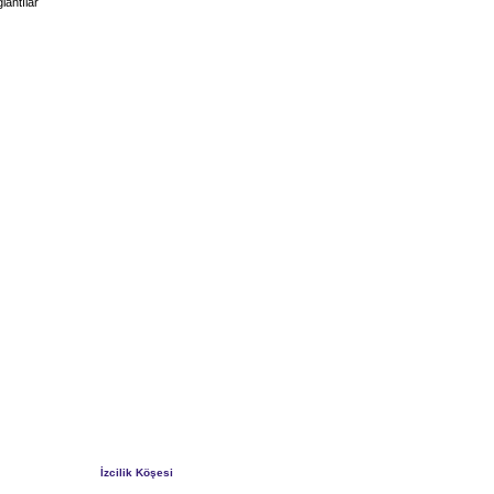
lantılar
İzcilik Köşesi