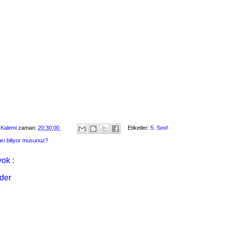
 Kalemi
zaman:
20:30:00
Etiketler:
5. Sınıf
arı biliyor musunuz?
ok :
der