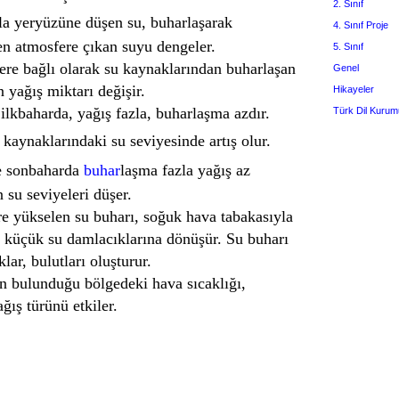
2. Sınıf
la yeryüzüne düşen su, buharlaşarak
4. Sınıf Proje
n atmosfere çıkan suyu dengeler.
5. Sınıf
e bağlı olarak su kaynaklarından buharlaşan
Genel
 yağış miktarı değişir.
Hikayeler
ilkbaharda, yağış fazla, buharlaşma azdır.
Türk Dil Kurum
kaynaklarındaki su seviyesinde artış olur.
e sonbaharda
buhar
laşma fazla yağış az
 su seviyeleri düşer.
 yükselen su buharı, soğuk hava tabakasıyla
a küçük su damlacıklarına dönüşür. Su buharı
lar, bulutları oluşturur.
n bulunduğu bölgedeki hava sıcaklığı,
ğış türünü etkiler.