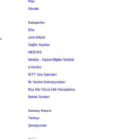
Plan
Etkinlik
Kategoriler
Eba
yeni ehliyet
u
Sağlık Sayfası
MEB İKS
Mebbis - Kişisel Bilgiler Modülü
e-bordro
İETT Vize İşlemleri
İlk Yardım Animasyonları
Boy Kilo Vücut kitle Hesaplama
Bebek İsimleri
Satranç Köşesi
Tarihçe
Şampiyonlar