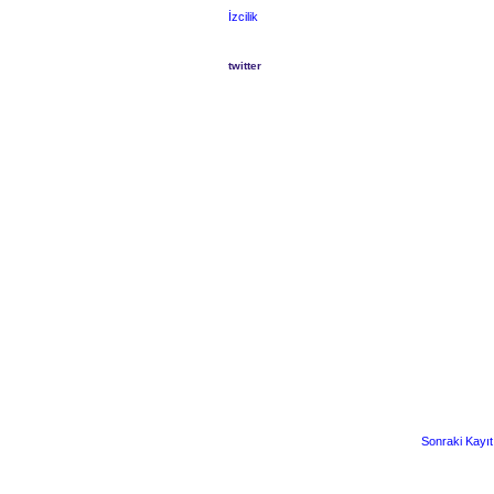
İzcilik
twitter
Sonraki Kayıt