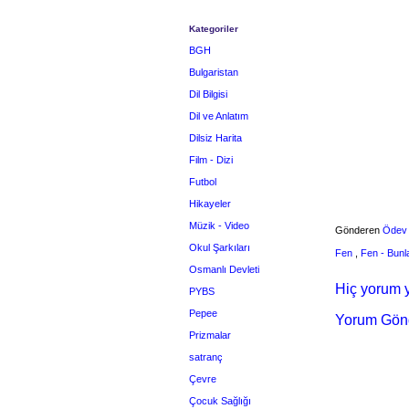
Kategoriler
BGH
Bulgaristan
Dil Bilgisi
Dil ve Anlatım
Dilsiz Harita
Film - Dizi
Futbol
Hikayeler
Müzik - Video
Gönderen
Ödev
Okul Şarkıları
Fen
,
Fen - Bunl
Osmanlı Devleti
Hiç yorum y
PYBS
Pepee
Yorum Gön
Prizmalar
satranç
Çevre
Çocuk Sağlığı