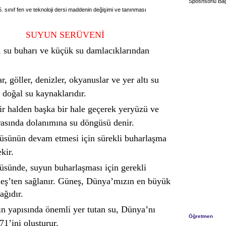
Sposnsorlu Bağ
. sınıf fen ve teknoloji dersi maddenin değişimi ve tanınması
SUYUN SERÜVENİ
, su buharı ve küçük su damlacıklarından
, göller, denizler, okyanuslar ve yer altı su
 doğal su kaynaklarıdır.
r halden başka bir hale geçerek yeryüzü ve
rasında dolanımına su döngüsü denir.
sünün devam etmesi için sürekli buharlaşma
kir.
sünde, suyun buharlaşması için gerekli
neş’ten sağlanır. Güneş, Dünya’mızın en büyük
ağıdır.
ın yapısında önemli yer tutan su, Dünya’nı
Öğretmen
1’ini oluşturur.