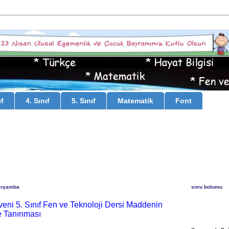
ıf
4. Sınıf
5. Sınıf
Matematik
Font
arşamba
soru bolumu
eni 5. Sınıf Fen ve Teknoloji Dersi Maddenin
e Tanınması