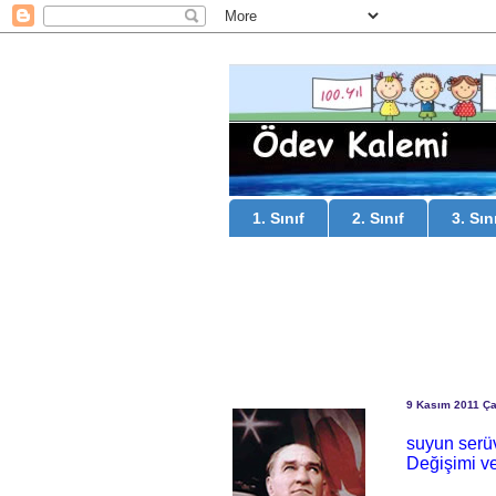
1. Sınıf
2. Sınıf
3. Sın
9 Kasım 2011 Ç
suyun serüv
Değişimi v