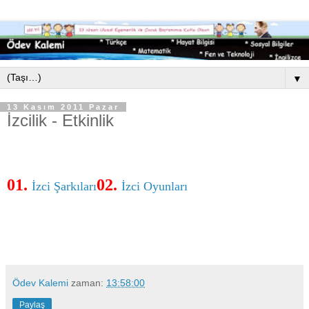
▼
13 Kasım 2011 Pazar
İzcilik - Etkinlik
01.
02.
İzci Şarkıları
İzci Oyunları
Ödev Kalemi
zaman:
13:58:00
Paylaş