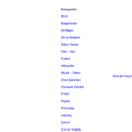
Kategoriler
BGH
Bulgaristan
Dil Bilgisi
Dil ve Anlatım
Dilsiz Harita
Film - Dizi
Futbol
Hikayeler
Müzik - Video
Sonraki Kayıt
Okul Şarkıları
Osmanlı Devleti
PYBS
Pepee
Prizmalar
satranç
Çevre
Çocuk Sağlığı