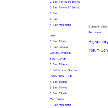
2. Sınıf Türkçe 50 Etkinlik
2. Sınıf Türkçe 87 Etkinlik
3. Sınıf
4. Sınıf
4. Sınıf Matematik
Gönderen
Ödev
Fen
,
slayt
Ders
1. Sınıf Türkçe
Hiç yorum y
1. Sınıf Sudoku
Yorum Gön
Çözümlü Problem
Soru - Cevap
2. Sınıf Türkçe
3. Snf Deneme Sınavları
PYBS - DPY - SBS
4. Sınıf Etkinlik
5. Sınıf Türkçe
5. Sınıf Etkinlik
Mat. - Video
8. Sınıf Matematik