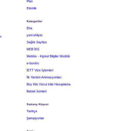
Plan
Etkinlik
Kategoriler
Eba
yeni ehliyet
u
Sağlık Sayfası
MEB İKS
Mebbis - Kişisel Bilgiler Modülü
e-bordro
İETT Vize İşlemleri
İlk Yardım Animasyonları
Boy Kilo Vücut kitle Hesaplama
Bebek İsimleri
Satranç Köşesi
Tarihçe
Şampiyonlar