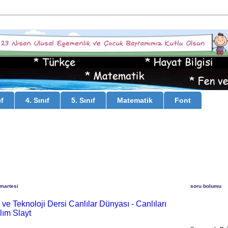
ıf
4. Sınıf
5. Sınıf
Matematik
Font
umartesi
soru bolumu
n ve Teknoloji Dersi Canlılar Dünyası - Canlıları
alım Slayt