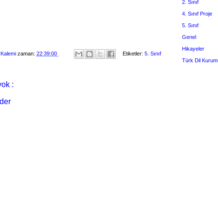
2. Sınıf
4. Sınıf Proje
5. Sınıf
Genel
Hikayeler
 Kalemi
zaman:
22:39:00
Etiketler:
5. Sınıf
Türk Dil Kurum
ok :
der