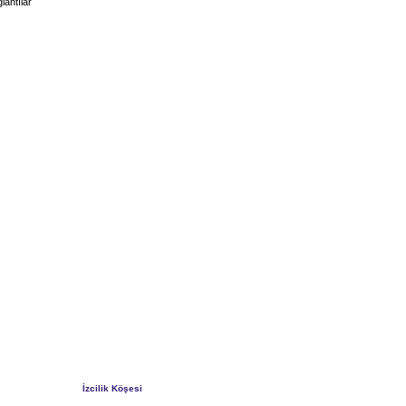
lantılar
İzcilik Köşesi