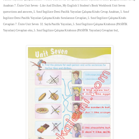
Anahtarı 7. Ünite Unit Seven - Like And Dislkes, My English 5 Student's Book Workbook Unit Seven
queswtions and answers, 5. Sınıf İngilizce Dersi Pasifik Yayınları Çalışma Kitabı Cevap Anahtarı, 5. Sınıf
İngilizce Dersi Pasifik Yayınları Çalışma Kitabı Sorularının Cevapları, 5. Sınıf İngilizce Çalışma Kitabı
Cevapları 7. Ünite Unit Seven 32. Sayfa Pasifik Yayınları, 5. Sınıf İngilizce Çalışma Kitabının (PASİFİK
Yayınları) Cevapları oku, 5. Sınıf İngilizce Çalışma Kitabının (PASİFİK Yayınları) Cevapları bul,