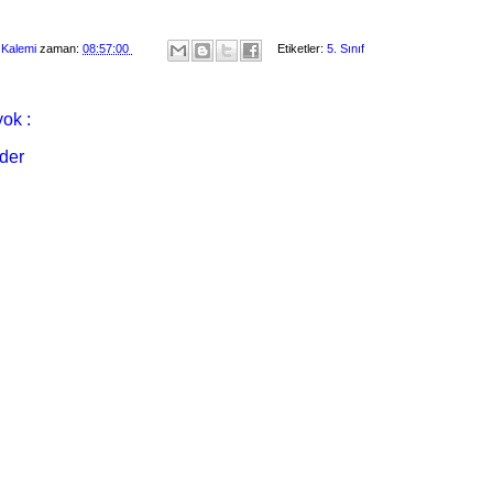
 Kalemi
zaman:
08:57:00
Etiketler:
5. Sınıf
ok :
der