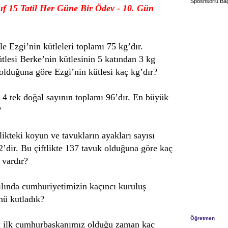
Sposnsorlu Bağ
nıf 15 Tatil Her Güne Bir Ödev - 10. Gün
e Ezgi’nin kütleleri toplamı 75 kg’dır.
ütlesi Berke’nin kütlesinin 5 katından
3 kg
olduğuna göre Ezgi’nin kütlesi kaç kg’dır?
 4 tek doğal sayının toplamı 96’dır. En büyük
?
likteki koyun ve tavukların ayakları sayısı
2’dir. Bu çiftlikte 137 tavuk olduğuna göre kaç
 vardır?
lında cumhuriyetimizin kaçıncı kuruluş
ü kutladık?
Öğretmen
 ilk cumhurbaşkanımız olduğu zaman kaç