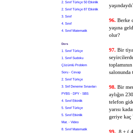
2. Sınıf Türkçe 50 Etkinlik
yaşındaydı
2. Sınıf Türkçe 87 Etkinlik
3. Sınıf
96.
Berke d
4. Sınıf
yaşına geld
4. Sınıf Matematik
olur?
Ders
97.
Bir tiy
1. Sınıf Türkçe
seyircilerd
1. Sınıf Sudoku
toplamının 
Çözümlü Problem
salonunda 
Soru - Cevap
2. Sınıf Türkçe
98.
Bir mem
3. Snf Deneme Sınavları
aylığın 230
PYBS - DPY - SBS
4. Sınıf Etkinlik
telefon gid
5. Sınıf Türkçe
yarısı kad
5. Sınıf Etkinlik
geriye kaç
Mat. - Video
8. Sınıf Matematik
99.
8 + ( 4