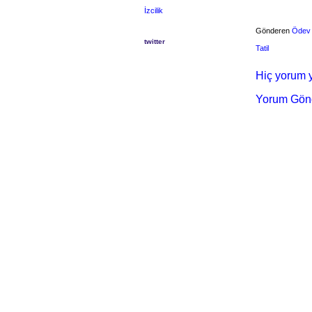
İzcilik
Gönderen
Ödev
twitter
Tatil
Hiç yorum y
Yorum Gön