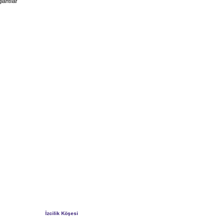
lantılar
İzcilik Köşesi