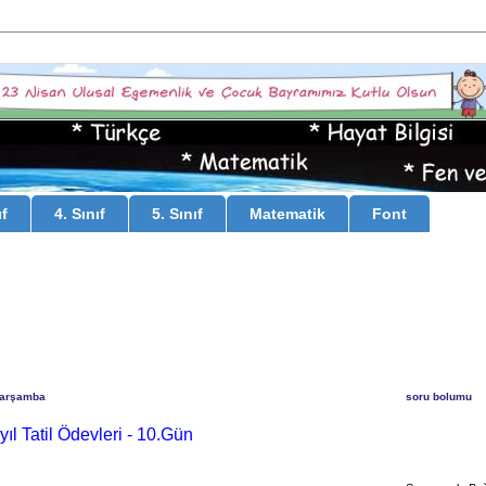
ıf
4. Sınıf
5. Sınıf
Matematik
Font
Çarşamba
soru bolumu
ıyıl Tatil Ödevleri - 10.Gün