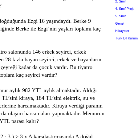
2. Sınıf
?
4. Sınıf Proje
5. Sınıf
oğduğunda Ezgi 16 yaşındaydı. Berke 9
Genel
iğinde Berke ile Ezgi’nin yaşları toplamı kaç
Hikayeler
Türk Dil Kurum
atro salonunda 146 erkek seyirci, erkek
en 28 fazla bayan seyirci, erkek ve bayanların
çeyreği kadar da çocuk vardır. Bu tiyatro
toplam kaç seyirci vardır?
ur aylık 982 YTL aylık almaktadır. Aldığı
 TL’sini kiraya, 184 TL’sini elektrik, su ve
erlerine harcamaktadır. Kiraya verdiği paranın
arda ulaşım harcamaları yapmaktadır. Memurun
 YTL parası kalır?
2 : 3 ) > 3 x A karşılaştırmasında A doğal