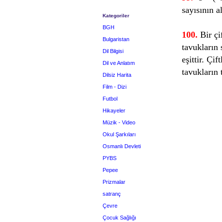
sayısının a
Kategoriler
BGH
100.
Bir çif
Bulgaristan
tavukların 
Dil Bilgisi
eşittir. Çi
Dil ve Anlatım
tavukların 
Dilsiz Harita
Film - Dizi
Futbol
Hikayeler
Müzik - Video
Okul Şarkıları
Osmanlı Devleti
PYBS
Pepee
Prizmalar
satranç
Çevre
Çocuk Sağlığı