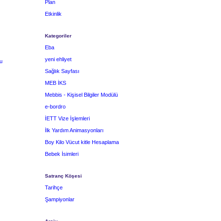
Plan
Etkinlik
Kategoriler
Eba
yeni ehliyet
u
Sağlık Sayfası
MEB İKS
Mebbis - Kişisel Bilgiler Modülü
e-bordro
İETT Vize İşlemleri
İlk Yardım Animasyonları
Boy Kilo Vücut kitle Hesaplama
Bebek İsimleri
Satranç Köşesi
Tarihçe
Şampiyonlar