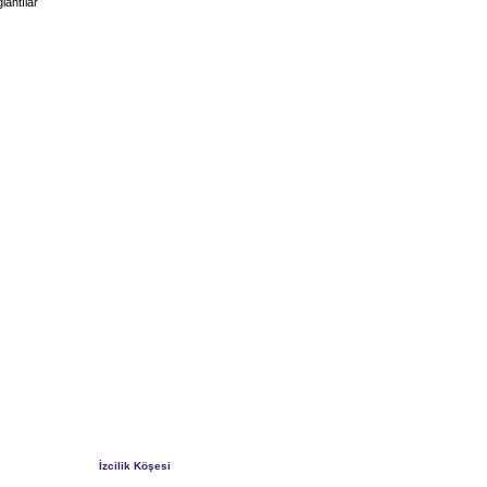
lantılar
İzcilik Köşesi