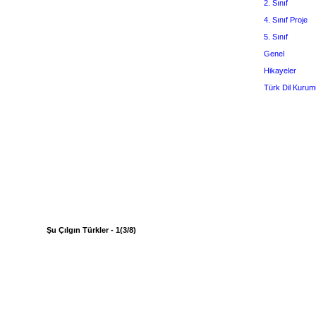
2. Sınıf
4. Sınıf Proje
5. Sınıf
Genel
Hikayeler
Türk Dil Kurum
Şu Çılgın Türkler - 1(3/8)