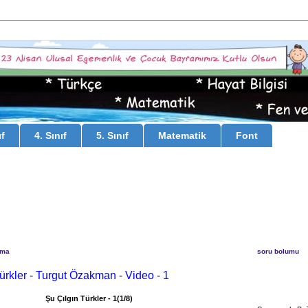
ıf
4. Sınıf
5. Sınıf
Matematik
Font
uma
soru bolumu
ürkler - Turgut Özakman - Video - 1
Şu Çılgın Türkler - 1(1/8)