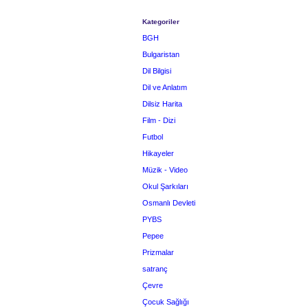
Kategoriler
BGH
Bulgaristan
Dil Bilgisi
Dil ve Anlatım
Dilsiz Harita
Film - Dizi
Futbol
Hikayeler
Müzik - Video
Okul Şarkıları
Osmanlı Devleti
PYBS
Pepee
Prizmalar
satranç
Çevre
Çocuk Sağlığı