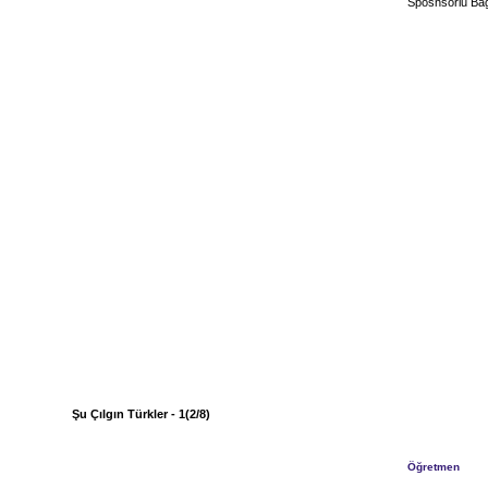
Sposnsorlu Bağ
Şu Çılgın Türkler - 1(2/8)
Öğretmen