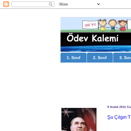
1. Sınıf
2. Sınıf
3. Sın
9 Aralık 2011 C
Şu Çılgın T