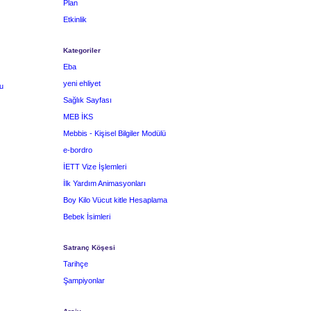
Plan
Etkinlik
Kategoriler
Eba
yeni ehliyet
u
Sağlık Sayfası
MEB İKS
Mebbis - Kişisel Bilgiler Modülü
e-bordro
İETT Vize İşlemleri
İlk Yardım Animasyonları
Boy Kilo Vücut kitle Hesaplama
Bebek İsimleri
Satranç Köşesi
Tarihçe
Şampiyonlar