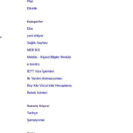
Plan
Etkinlik
Kategoriler
Eba
yeni ehliyet
u
Sağlık Sayfası
MEB İKS
Mebbis - Kişisel Bilgiler Modülü
e-bordro
İETT Vize İşlemleri
İlk Yardım Animasyonları
Boy Kilo Vücut kitle Hesaplama
Bebek İsimleri
Satranç Köşesi
Tarihçe
Şampiyonlar