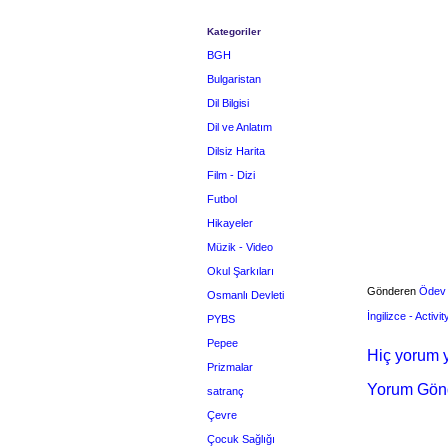
Kategoriler
BGH
Bulgaristan
Dil Bilgisi
Dil ve Anlatım
Dilsiz Harita
Film - Dizi
Futbol
Hikayeler
Müzik - Video
Okul Şarkıları
Gönderen
Ödev
Osmanlı Devleti
İngilizce - Activi
PYBS
Pepee
Hiç yorum y
Prizmalar
Yorum Gön
satranç
Çevre
Çocuk Sağlığı