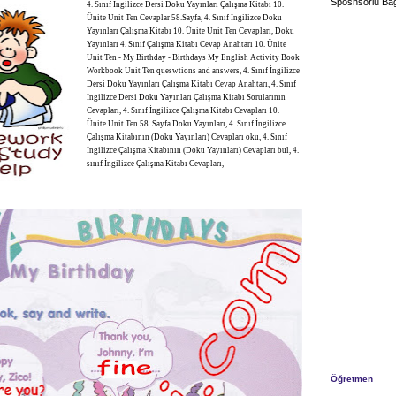
Sposnsorlu Bağ
4. Sınıf İngilizce Dersi Doku Yayınları Çalışma Kitabı 10.
Ünite Unit Ten Cevaplar 58.Sayfa, 4. Sınıf İngilizce Doku
Yayınları Çalışma Kitabı 10. Ünite Unit Ten Cevapları, Doku
Yayınları 4. Sınıf Çalışma Kitabı Cevap Anahtarı 10. Ünite
Unit Ten - My Birthday - Birthdays My English Activity Book
Workbook Unit Ten queswtions and answers, 4. Sınıf İngilizce
Dersi Doku Yayınları Çalışma Kitabı Cevap Anahtarı, 4. Sınıf
İngilizce Dersi Doku Yayınları Çalışma Kitabı Sorularının
Cevapları, 4. Sınıf İngilizce Çalışma Kitabı Cevapları 10.
Ünite Unit Ten 58. Sayfa Doku Yayınları, 4. Sınıf İngilizce
Çalışma Kitabının (Doku Yayınları) Cevapları oku, 4. Sınıf
İngilizce Çalışma Kitabının (Doku Yayınları) Cevapları bul, 4.
sınıf İngilizce Çalışma Kitabı Cevapları,
Öğretmen