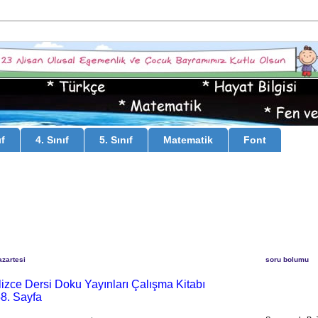
ıf
4. Sınıf
5. Sınıf
Matematik
Font
zartesi
soru bolumu
gilizce Dersi Doku Yayınları Çalışma Kitabı
58. Sayfa