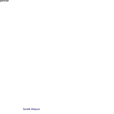
lantılar
İzcilik Köşesi