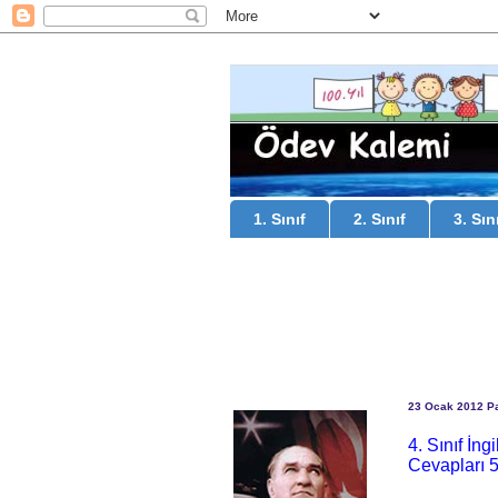
1. Sınıf
2. Sınıf
3. Sın
23 Ocak 2012 Pa
4. Sınıf İn
Cevapları 