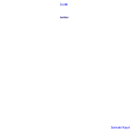
İzcilik
twitter
Sonraki Kayıt