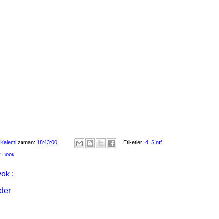
 Kalemi
zaman:
18:43:00
Etiketler:
4. Sınıf
ty Book
ok :
der