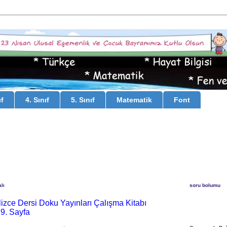
ıf
4. Sınıf
5. Sınıf
Matematik
Font
lı
soru bolumu
gilizce Dersi Doku Yayınları Çalışma Kitabı
79. Sayfa