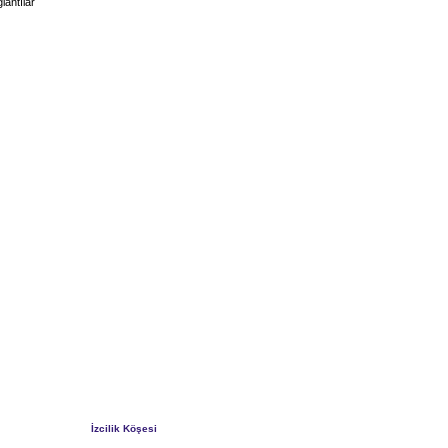
lantılar
İzcilik Köşesi