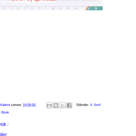
 Kalemi
zaman:
18:58:00
Etiketler:
4. Sınıf
ty Book
ok :
der