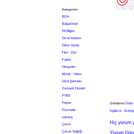
Kategoriler
BGH
Bulgaristan
Dil Bilgisi
Dil ve Anlatım
Dilsiz Harita
Film - Dizi
Futbol
Hikayeler
Müzik - Video
Okul Şarkıları
Osmanlı Devleti
PYBS
Pepee
Gönderen
Ödev
Prizmalar
İngilizce - Activi
satranç
Hiç yorum y
Çevre
Çocuk Sağlığı
Yorum Gön