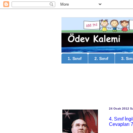
1. Sınıf
2. Sınıf
3. Sın
24 Ocak 2012 Sa
4. Sınıf İn
Cevapları 