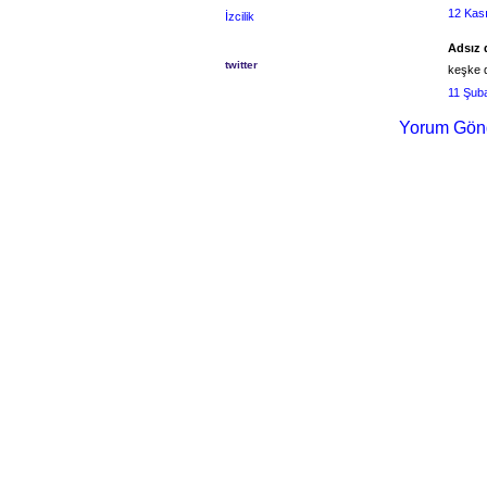
12 Kas
İzcilik
Adsız d
twitter
keşke d
11 Şub
Yorum Gön