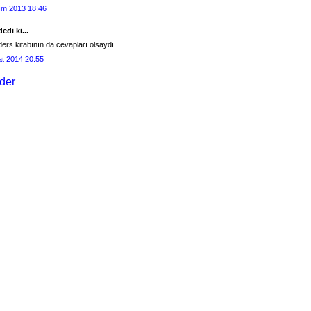
ım 2013 18:46
edi ki...
ers kitabının da cevapları olsaydı
at 2014 20:55
der