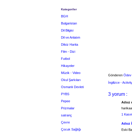
Kategoriler
BGH
Bulgaristan
Dil Bilgisi
Dil ve Anlatım
Dilsiz Harita
Film - Dizi
Futbol
Hikayeler
Müzik - Video
Gönderen
Ödev
Okul Şarkıları
İngilizce - Activi
Osmanlı Devleti
3 yorum :
PYBS
Pepee
Adsız d
Prizmalar
harika
1 Kası
satranç
Çevre
Adsız 
Çocuk Sağlığı
Eski B