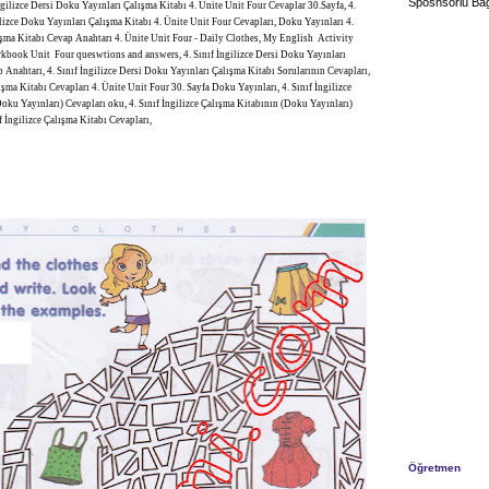
Sposnsorlu Bağ
İngilizce Dersi Doku Yayınları Çalışma Kitabı 4. Ünite Unit Four Cevaplar 30.Sayfa, 4.
ilizce Doku Yayınları Çalışma Kitabı 4. Ünite Unit Four Cevapları, Doku Yayınları 4.
ışma Kitabı Cevap Anahtarı 4. Ünite Unit Four - Daily Clothes, My English Activity
book Unit Four queswtions and answers, 4. Sınıf İngilizce Dersi Doku Yayınları
 Anahtarı, 4. Sınıf İngilizce Dersi Doku Yayınları Çalışma Kitabı Sorularının Cevapları,
lışma Kitabı Cevapları 4. Ünite Unit Four 30. Sayfa Doku Yayınları, 4. Sınıf İngilizce
oku Yayınları) Cevapları oku, 4. Sınıf İngilizce Çalışma Kitabının (Doku Yayınları)
ıf İngilizce Çalışma Kitabı Cevapları,
Öğretmen