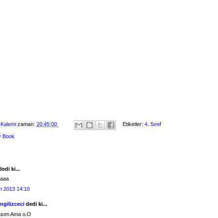
 Kalemi
zaman:
20:45:00
Etiketler:
4. Sınıf
ty Book
edi ki...
aaaa
m 2013 14:10
İngilizceci
dedi ki...
asım Ama o.O