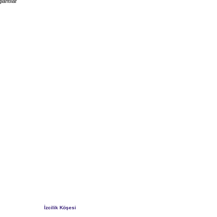
lantılar
İzcilik Köşesi