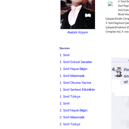
4. Sınıf 
Sınıf İng
Sınıf Çal
Book Work
Çalışma Kitabı Cevap
4. Sınıf İngilizce Ça
Çalışma Kitabının (D
Cevapları bul, 4. sın
Atatürk Köşesi
Dersler
1. Sınıf
1. Sınıf Görsel Sanatlar
1. Sınıf Hayat Bilgisi
1. Sınıf Matematik
1. Sınıf Okuma Yazma
1. Sınıf Serbest Etkinlikler
1. Sınıf Türkçe
2. Sınıf
2. Sınıf Hayat Bilgisi
2. Sınıf Matematik
2. Sınıf Türkçe