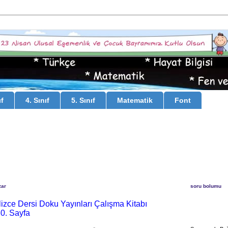
ıf
4. Sınıf
5. Sınıf
Matematik
Font
zar
soru bolumu
gilizce Dersi Doku Yayınları Çalışma Kitabı
30. Sayfa