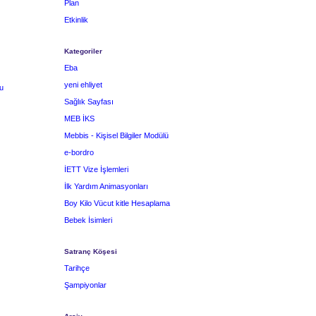
Plan
Etkinlik
Kategoriler
Eba
yeni ehliyet
u
Sağlık Sayfası
MEB İKS
Mebbis - Kişisel Bilgiler Modülü
e-bordro
İETT Vize İşlemleri
İlk Yardım Animasyonları
Boy Kilo Vücut kitle Hesaplama
Bebek İsimleri
Satranç Köşesi
Tarihçe
Şampiyonlar