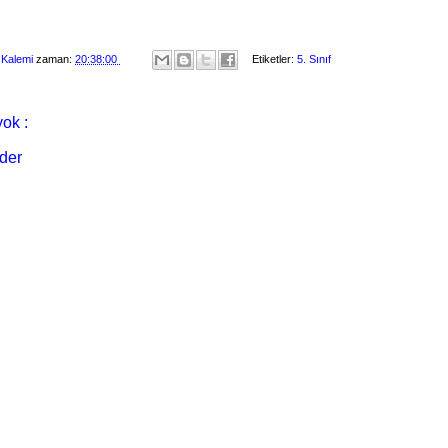
 Kalemi
zaman:
20:38:00
Etiketler:
5. Sınıf
ok :
der