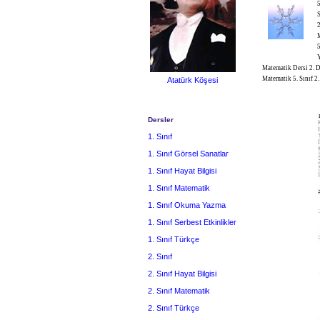
5
S
2
M
5
Y
Matematik Dersi 2. Dö
Matematik 5. Sınıf 2.
Atatürk Köşesi
Dersler
1. Sınıf
1. Sınıf Görsel Sanatlar
1. Sınıf Hayat Bilgisi
1. Sınıf Matematik
1. Sınıf Okuma Yazma
1. Sınıf Serbest Etkinlikler
1. Sınıf Türkçe
2. Sınıf
2. Sınıf Hayat Bilgisi
2. Sınıf Matematik
2. Sınıf Türkçe