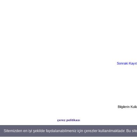
Sonraki Kayıt
Bilgilerin K
çerez politikası
Sitemizden en iyi şekilde faydalanabilmeniz için çerezler kullanılmaktadır. Bu si