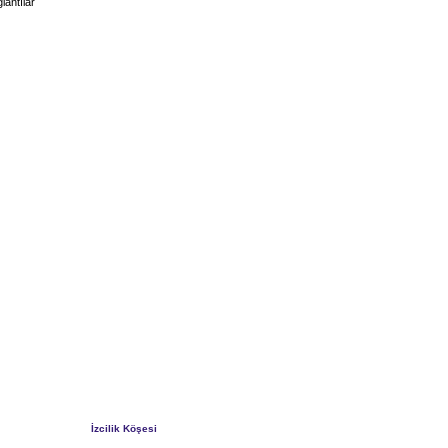
lantılar
İzcilik Köşesi