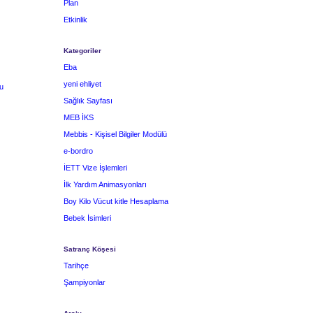
Plan
Etkinlik
Kategoriler
Eba
yeni ehliyet
u
Sağlık Sayfası
MEB İKS
Mebbis - Kişisel Bilgiler Modülü
e-bordro
İETT Vize İşlemleri
İlk Yardım Animasyonları
Boy Kilo Vücut kitle Hesaplama
Bebek İsimleri
Satranç Köşesi
Tarihçe
Şampiyonlar