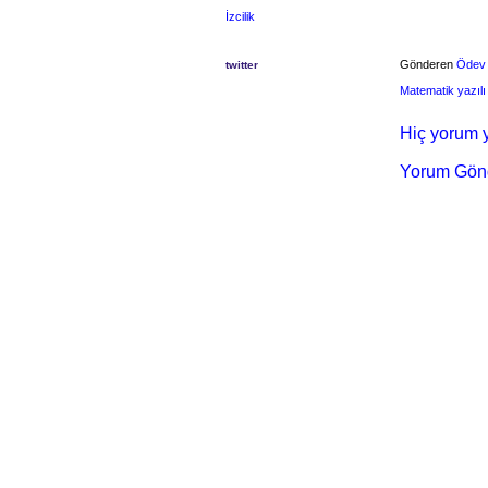
İzcilik
Gönderen
Ödev
twitter
Matematik yazılı
Hiç yorum y
Yorum Gön