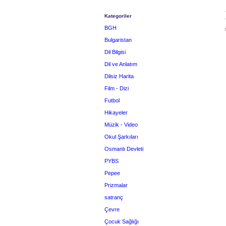
Kategoriler
BGH
Bulgaristan
Dil Bilgisi
Dil ve Anlatım
Dilsiz Harita
Film - Dizi
Futbol
Hikayeler
Müzik - Video
Okul Şarkıları
Osmanlı Devleti
PYBS
Pepee
Prizmalar
satranç
Çevre
Çocuk Sağlığı