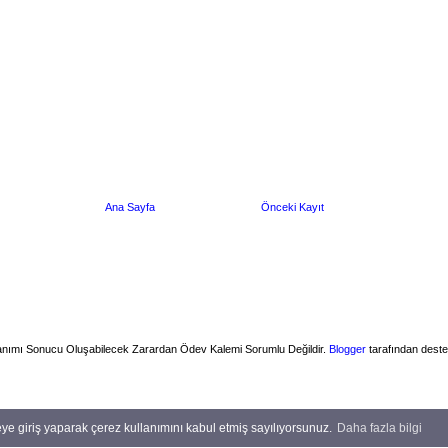
Ana Sayfa
Önceki Kayıt
ullanımı Sonucu Oluşabilecek Zarardan Ödev Kalemi Sorumlu Değildir.
Blogger
tarafından deste
teye giriş yaparak çerez kullanımını kabul etmiş sayılıyorsunuz.
Daha fazla bilgi