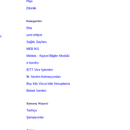
Plan
Etkinlik
Kategoriler
Eba
yeni ehliyet
u
Sağlık Sayfası
MEB İKS
Mebbis - Kişisel Bilgiler Modülü
e-bordro
İETT Vize İşlemleri
İlk Yardım Animasyonları
Boy Kilo Vücut kitle Hesaplama
Bebek İsimleri
Satranç Köşesi
Tarihçe
Şampiyonlar