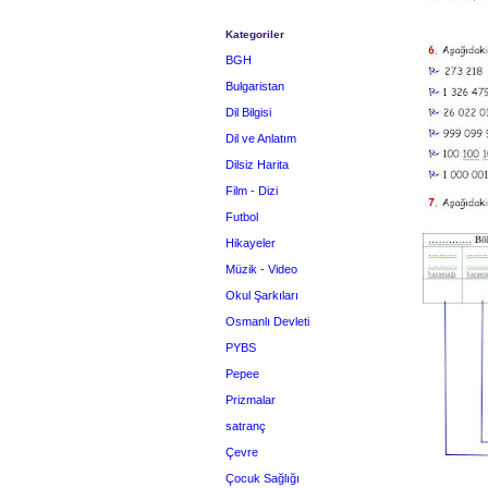
Kategoriler
BGH
Bulgaristan
Dil Bilgisi
Dil ve Anlatım
Dilsiz Harita
Film - Dizi
Futbol
Hikayeler
Müzik - Video
Okul Şarkıları
Osmanlı Devleti
PYBS
Pepee
Prizmalar
satranç
Çevre
Çocuk Sağlığı