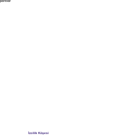
lantılar
İzcilik Köşesi