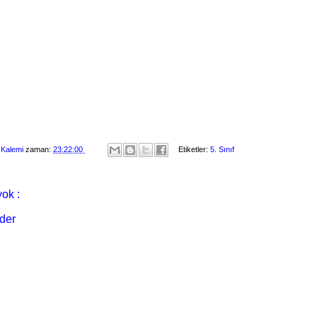
 Kalemi
zaman:
23:22:00
Etiketler:
5. Sınıf
ok :
der