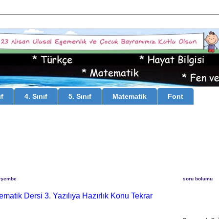
ıf
4. Sınıf
5. Sınıf
Matematik
Font
rşembe
soru bolumu
tematik Dersi 3. Yazılıya Hazırlık Konu Tekrar