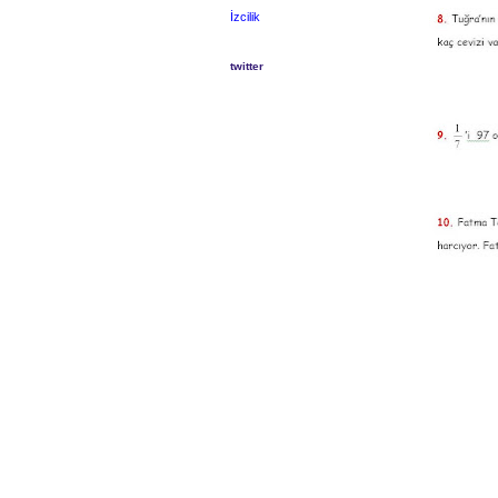
İzcilik
twitter