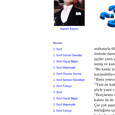
Atatürk Köşesi
Dersler
arabasıyla ü
1. Sınıf
önünde durm
1. Sınıf Görsel Sanatlar
işçiler çarın
1. Sınıf Hayat Bilgisi
inmiş ve kan-
1. Sınıf Matematik
“Bu kadar yo
1. Sınıf Okuma Yazma
kazanabiliy
“Bana yetece
1. Sınıf Serbest Etkinlikler
“Yani ne kad
1. Sınıf Türkçe
şöyle yanıt v
2. Sınıf
“Borçlarımı 
2. Sınıf Hayat Bilgisi
kalanı ile d
2. Sınıf Matematik
Çar çok şaşı
tokluğuna çal
2. Sınıf Türkçe