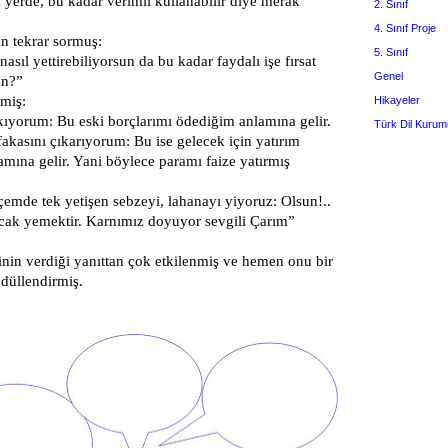
 yerde, bu kadar verimli kullanabilir diye merak
2. Sınıf
4. Sınıf Proje
 tekrar sormuş:
5. Sınıf
nasıl yettirebiliyorsun da bu kadar faydalı işe fırsat
Genel
un?”
rmiş:
Hikayeler
yorum: Bu eski borçlarımı ödediğim anlamına gelir.
Türk Dil Kurum
kasını çıkarıyorum: Bu ise gelecek için yatırım
amına gelir. Yani böylece paramı faize yatırmış
emde tek yetişen sebzeyi, lahanayı yiyoruz: Olsun!..
cak yemektir. Karnımız doyuyor sevgili Çarım”
çinin verdiği yanıttan çok etkilenmiş ve hemen onu bir
ödüllendirmiş.