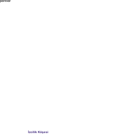
lantılar
İzcilik Köşesi