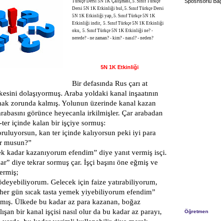
Sposnsorlu Bağ
Türkçe Dersi 5N 1K Çalışması, 5. Sınıf Türkçe
Dersi 5N 1K Etkinliği bul, 5. Sınıf Türkçe Dersi
5N 1K Etkinliği yap, 5. Sınıf Türkçe 5N 1K
Etkinliği indir, 5. Sınıf Türkçe 5N 1K Etkinliği
oku, 5. Sınıf Türkçe 5N 1K Etkinliği ne? -
nerede? - ne zaman? - kim? - nasıl? - neden?
5N 1K Etkinliği
Bir defasında Rus çarı at
lkesini dolaşıyormuş. Araba yoldaki kanal inşaatının
ak zorunda kalmış. Yolunun üzerinde kanal kazan
 arabasını görünce heyecanla irkilmişler. Çar arabadan
ter içinde kalan bir işçiye sormuş:
ruluyorsun, kan ter içinde kalıyorsun peki iyi para
or musun?”
k kadar kazanıyorum efendim” diye yanıt vermiş isçi.
ar” diye tekrar sormuş çar. İşçi başını öne eğmiş ve
ermiş;
ödeyebiliyorum. Gelecek için faize yatırabiliyorum,
e her gün sıcak tasta yemek yiyebiliyorum efendim”
rmış. Ülkede bu kadar az para kazanan, boğaz
ışan bir kanal işçisi nasıl olur da bu kadar az parayı,
Öğretmen