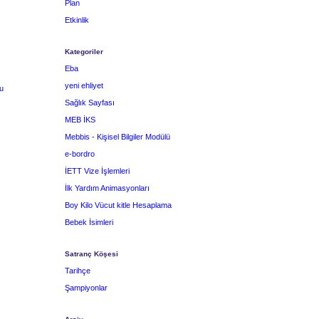
Plan
Etkinlik
Kategoriler
Eba
yeni ehliyet
u
Sağlık Sayfası
MEB İKS
Mebbis - Kişisel Bilgiler Modülü
e-bordro
İETT Vize İşlemleri
İlk Yardım Animasyonları
Boy Kilo Vücut kitle Hesaplama
Bebek İsimleri
Satranç Köşesi
Tarihçe
Şampiyonlar