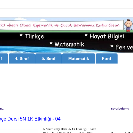
ıf
4. Sınıf
5. Sınıf
Matematik
Font
uma
soru bolumu
rkçe Dersi 5N 1K Etkinliği - 04
5. Sınıf Türkçe Dersi 5N 1K Etkinliği, 5. Sınıf