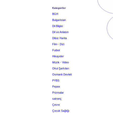
Kategoriler
BGH
Bulgaristan
Dil Bilgisi
Dil ve Anlatım
Dilsiz Harita
Film - Dizi
Futbol
Hikayeler
Müzik - Video
Okul Şarkıları
Osmanlı Devleti
PYBS
Pepee
Prizmalar
satranç
Çevre
Çocuk Sağlığı