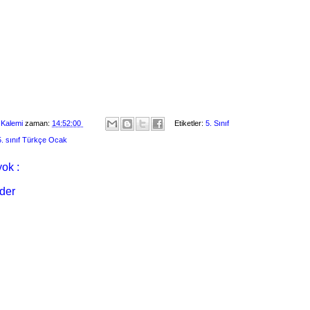
 Kalemi
zaman:
14:52:00
Etiketler:
5. Sınıf
5. sınıf Türkçe Ocak
ok :
der