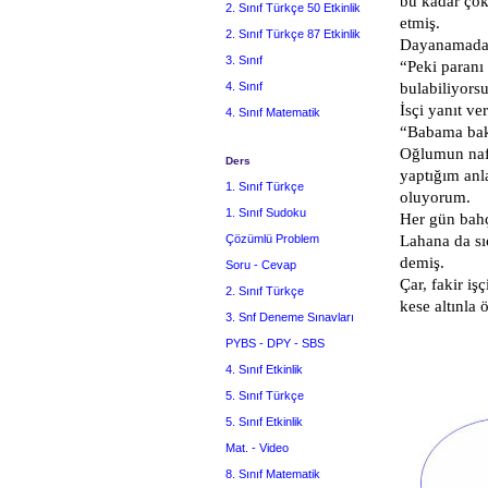
bu kadar çok
2. Sınıf Türkçe 50 Etkinlik
etmiş.
2. Sınıf Türkçe 87 Etkinlik
Dayanamadan
3. Sınıf
“Peki paranı 
4. Sınıf
bulabiliyors
İsçi yanıt ve
4. Sınıf Matematik
“Babama bakı
Oğlumun nafa
Ders
yaptığım anl
1. Sınıf Türkçe
oluyorum.
1. Sınıf Sudoku
Her gün bahç
Çözümlü Problem
Lahana da sı
demiş.
Soru - Cevap
Çar, fakir iş
2. Sınıf Türkçe
kese altınla 
3. Snf Deneme Sınavları
PYBS - DPY - SBS
4. Sınıf Etkinlik
5. Sınıf Türkçe
5. Sınıf Etkinlik
Mat. - Video
8. Sınıf Matematik