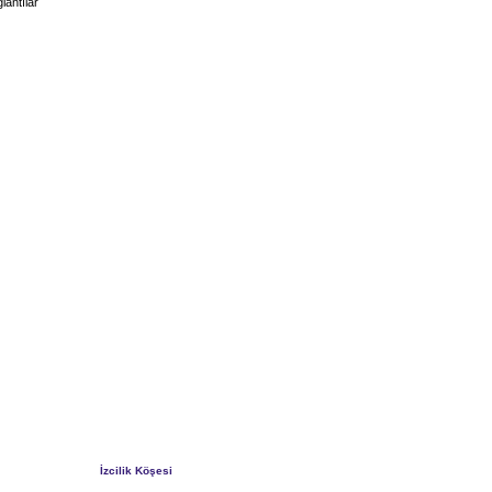
lantılar
İzcilik Köşesi