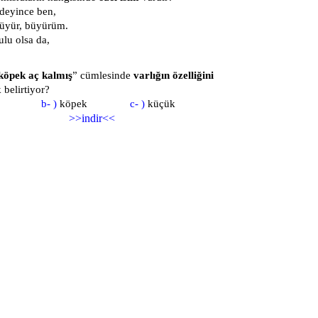
deyince ben,
üyür, büyürüm.
ulu olsa da,
köpek aç kalmış
” cümlesinde
varlığın özelliğini
 belirtiyor?
aç
b- )
köpek
c- )
küçük
>>indir<<