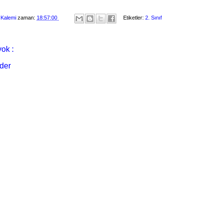
 Kalemi
zaman:
18:57:00
Etiketler:
2. Sınıf
ok :
der