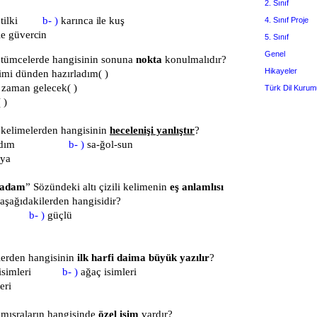
2. Sınıf
le tilki
b- )
karınca ile kuş
4. Sınıf Proje
le güvercin
5. Sınıf
Genel
tümcelerde hangisinin sonuna
nokta
konulmalıdır?
Hikayeler
mi dünden hazırladım( )
 zaman gelecek( )
Türk Dil Kurum
 )
kelimelerden hangisinin
hecelenişi yanlıştır
?
var-dım
b- )
sa-ğol-sun
ı-ya
 adam
” Sözündeki altı çizili kelimenin
eş anlamlısı
 aşağıdakilerden hangisidir?
arı
b- )
güçlü
erden hangisinin
ilk harfi daima büyük yazılır
?
n isimleri
b- )
ağaç isimleri
eri
mısraların hangisinde
özel isim
vardır?