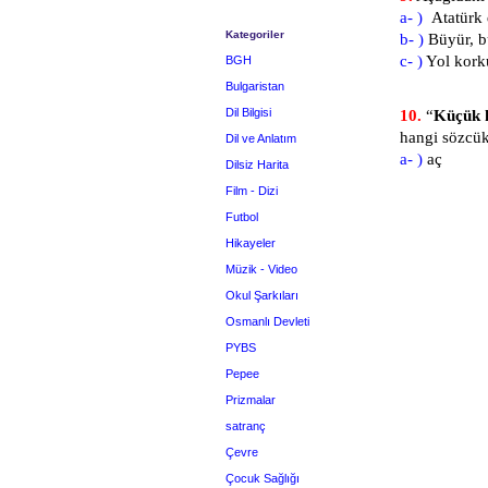
a- )
Atatürk 
Kategoriler
b- )
Büyür, b
c- )
Yol kork
BGH
Bulgaristan
Dil Bilgisi
10.
“
Küçük 
hangi sözcük
Dil ve Anlatım
a- )
Dilsiz Harita
Film - Dizi
Futbol
Hikayeler
Müzik - Video
Okul Şarkıları
Osmanlı Devleti
PYBS
Pepee
Prizmalar
satranç
Çevre
Çocuk Sağlığı