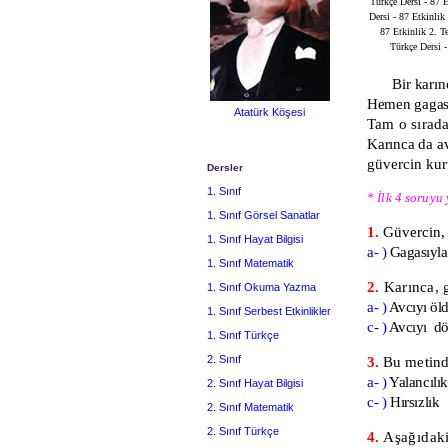
Türkçe Dersi - 87 Et
Dersi - 87 Etkinlik 
87 Etkinlik 2. Te
Türkçe Dersi -
Bir karı
Hemen gagası
Atatürk Köşesi
Tam o sırad
Karınca da a
güvercin kur
Dersler
1. Sınıf
* İlk 4 soruy
1. Sınıf Görsel Sanatlar
1.
Güvercin, k
1. Sınıf Hayat Bilgisi
a- )
Gagası
1. Sınıf Matematik
2.
Karınca, g
1. Sınıf Okuma Yazma
a- )
Avcıyı 
1. Sınıf Serbest Etkinlikler
c- )
Avcıyı d
1. Sınıf Türkçe
2. Sınıf
3.
Bu metinde
a- )
Yala
2. Sınıf Hayat Bilgisi
c- )
Hırsızlık
2. Sınıf Matematik
2. Sınıf Türkçe
4.
Aşağıdaki