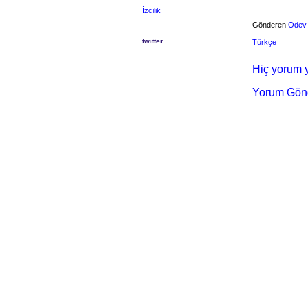
İzcilik
Gönderen
Ödev
twitter
Türkçe
Hiç yorum y
Yorum Gön