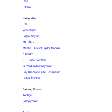
Plan
Etkinlik
Kategoriler
Eba
yeni ehliyet
u
Sağlık Sayfası
MEB İKS
Mebbis - Kişisel Bilgiler Modülü
e-bordro
İETT Vize İşlemleri
İlk Yardım Animasyonları
Boy Kilo Vücut kitle Hesaplama
Bebek İsimleri
Satranç Köşesi
Tarihçe
Şampiyonlar