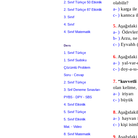
2. Sınıf Türkçe 50 Etkinlik
olabilir?
a- )
karga i
2. Sınıf Türkçe 87 Etkinlik
c- )
karınca i
3. Sınıf
4. Sınıf
5.
Aşağıdaki 
a- )
Ödevleri
4. Sınıf Matematik
b- )
Arzu, ne
c- )
Eyvahh (
Ders
1. Sınıf Türkçe
6.
Aşağıdaki 
1. Sınıf Sudoku
a- )
yal-
Çözümlü Problem
c- )
doy-a-s
Soru - Cevap
7.
“kuvvetli
2. Sınıf Türkçe
olan kelime,
3. Snf Deneme Sınavları
a- )
iriy
PYBS - DPY - SBS
c- )
büyük
4. Sınıf Etkinlik
8.
Aşağıdakil
5. Sınıf Türkçe
a- )
hayva
5. Sınıf Etkinlik
c- )
kişi isiml
Mat. - Video
8. Sınıf Matematik
9.
Aşağıdaki 