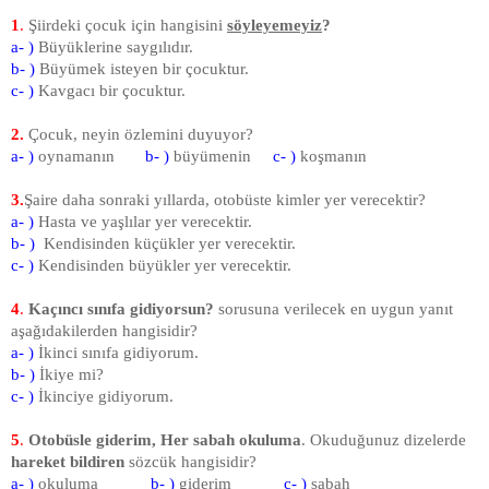
1
.
Şiirdeki çocuk için hangisini
söyleyemeyiz
?
a- )
Büyüklerine saygılıdır.
b- )
Büyümek isteyen bir çocuktur.
c- )
Kavgacı bir çocuktur.
2.
Çocuk, neyin özlemini duyuyor?
a- )
oynamanın
b- )
büyümenin
c- )
koşmanın
3.
Şaire daha sonraki yıllarda, otobüste kimler yer verecek­tir?
a- )
Hasta ve yaşlılar yer vere­cektir.
b- )
Kendisinden küçükler yer ve­recektir.
c- )
Kendisinden büyükler yer ve­recektir.
4
.
Kaçıncı sınıfa gidiyorsun?
soru­suna verilecek en uygun yanıt
aşağıdakilerden hangisidir?
a- )
İkinci sınıfa gidiyorum.
b- )
İkiye mi?
c- )
İkinciye gidiyorum.
5
.
Otobüsle giderim, Her sabah okuluma
. Okuduğunuz dizelerde
hare­ket bildiren
sözcük hangisi­dir?
a- )
okuluma
b- )
giderim
c- )
sabah