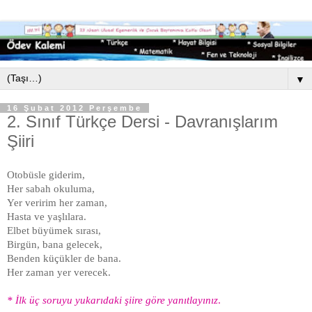
▼
16 Şubat 2012 Perşembe
2. Sınıf Türkçe Dersi - Davranışlarım
Şiiri
Otobüsle giderim,
Her sabah okuluma,
Yer veririm her zaman,
Hasta ve yaşlılara.
Elbet büyümek sırası,
Birgün, bana gelecek,
Benden küçükler de bana.
Her zaman yer verecek.
* İlk üç soruyu yukarıdaki şiire göre yanıtlayınız
.