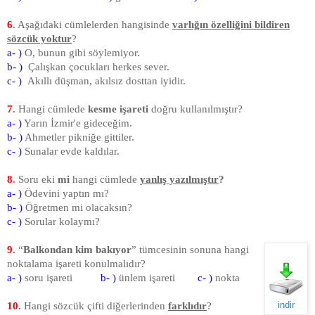
6
.
Aşağıdaki cümlelerden han­gisinde
varlığın özelliğini bildiren
sözcük yoktur
?
a- )
O, bunun gibi söylemiyor.
b- )
Çalışkan çocukları herkes sever.
c- )
Akıllı düşman, akılsız dosttan iyidir.
7
.
Hangi cümlede
kesme işareti
doğru kullanılmıştır?
a- )
Yarın İzmir'e gideceğim.
b- )
Ahmetler pikniğe gittiler.
c- )
Sunalar evde kaldılar.
8
.
Soru eki
mi
hangi cümlede
yanlış yazılmıştır
?
a- )
Ödevini yaptın mı?
b- )
Öğretmen mi olacaksın?
c- )
Sorular kolaymı?
9
.
“
Balkondan kim bakıyor
” tümcesinin sonuna hangi
noktalama işareti konulmalıdır?
a- )
soru işareti
b- )
ünlem işareti
c- )
nokta
indir
10
.
Hangi sözcük çifti diğerlerinden
farklıdır
?