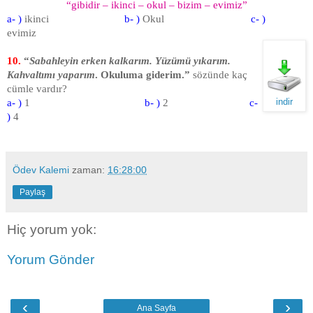
“gibidir – ikinci – okul – bizim – evimiz”
a- )
ikinci
b- )
Okul
c- )
evimiz
10.
“
Sabahleyin erken kalkarım. Yüzümü yıkarım.
Kahvaltımı yaparım
. Okuluma giderim.”
sözünde kaç
cümle vardır?
indir
a- )
1
b- )
2
c-
)
4
Ödev Kalemi
zaman:
16:28:00
Paylaş
Hiç yorum yok:
Yorum Gönder
‹
›
Ana Sayfa