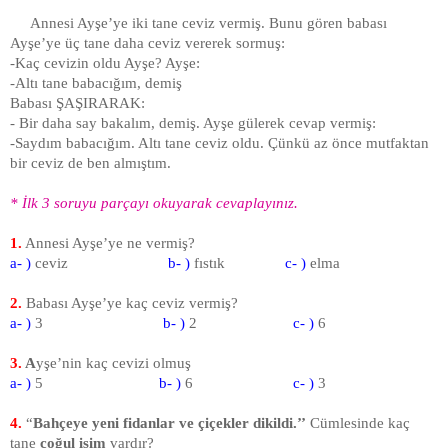
Annesi Ayşe’ye iki tane ceviz vermiş. Bunu gören babası
Ayşe’ye üç tane daha ceviz vererek sormuş:
-Kaç cevizin oldu Ayşe? Ayşe:
-Altı tane babacığım, demiş
Babası ŞAŞIRARAK:
- Bir daha say bakalım, demiş. Ayşe gülerek cevap vermiş:
-Saydım babacığım. Altı tane ceviz oldu. Çünkü az önce mutfaktan
bir ceviz de ben almıştım.
* İlk 3 soruyu parçayı okuyarak cevaplayınız.
1.
Annesi Ayşe’ye ne vermiş?
a- )
ceviz
b- )
fıstık
c- )
elma
2.
Babası Ayşe’ye kaç ceviz vermiş?
a- )
3
b- )
2
c- )
6
3.
A
yşe’nin kaç cevizi olmuş
a- )
5
b- )
6
c- )
3
4
.
“
Bahçeye yeni fidanlar ve çiçekler dikildi.’’
Cümlesinde kaç
tane
çoğul isim
vardır?