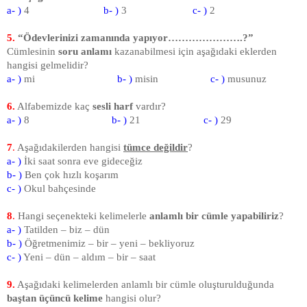
a- )
4
b- )
3
c- )
2
5.
“Ödevlerinizi zamanında yapıyor………………….?”
Cümlesinin
soru anlamı
kazanabilmesi için aşağıdaki eklerden
hangisi gelmelidir?
a- )
mi
b- )
misin
c- )
musunuz
6.
Alfabemizde kaç
sesli harf
vardır?
a- )
8
b- )
21
c- )
29
7
.
Aşağıdakilerden hangisi
tümce değildir
?
a- )
İki saat sonra eve gideceğiz
b- )
Ben çok hızlı koşarım
c- )
Okul bahçesinde
8
.
Hangi seçenekteki kelimelerle
anlamlı bir cümle yapabiliriz
?
a- )
Tatilden – biz – dün
b- )
Öğretmenimiz – bir – yeni – bekliyoruz
c- )
Yeni – dün – aldım – bir – saat
9
.
Aşağıdaki kelimelerden anlamlı bir cümle oluşturulduğunda
baştan üçüncü kelime
hangisi olur?