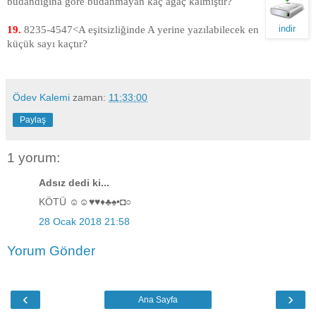
budandığına göre budanmayan kaç ağaç kalmıştır?
indir
19.
8235-4547<A eşitsizliğinde A yerine yazılabilecek en
küçük sayı kaçtır?
Ödev Kalemi
zaman:
11:33:00
Paylaş
1 yorum:
Adsız dedi ki...
KÖTÜ ☺☺♥♥♦♣♠•◘○
28 Ocak 2018 21:58
Yorum Gönder
‹
›
Ana Sayfa