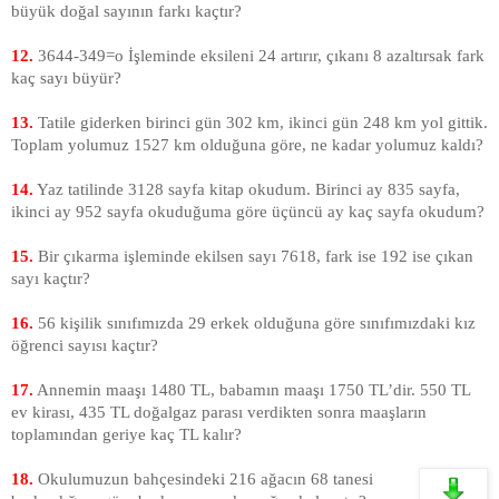
büyük doğal sayının farkı kaçtır?
12.
3644-349=
o
İşleminde eksileni 24 artırır, çıkanı 8 azaltırsak fark
kaç sayı büyür?
13.
Tatile giderken birinci gün
302 km
, ikinci gün
248 km
yol gittik.
Toplam yolumuz
1527 km
olduğuna göre, ne kadar yolumuz kaldı?
14.
Yaz tatilinde 3128 sayfa kitap okudum. Birinci ay 835 sayfa,
ikinci ay 952 sayfa okuduğuma göre üçüncü ay kaç sayfa okudum?
15.
Bir çıkarma işleminde ekilsen sayı 7618, fark ise 192 ise çıkan
sayı kaçtır?
16.
56 kişilik sınıfımızda 29 erkek olduğuna göre sınıfımızdaki kız
öğrenci sayısı kaçtır?
17.
Annemin maaşı 1480 TL, babamın maaşı 1750 TL’dir. 550 TL
ev kirası, 435 TL doğalgaz parası verdikten sonra maaşların
toplamından geriye kaç TL kalır?
18.
Okulumuzun bahçesindeki 216 ağacın 68 tanesi