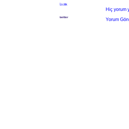
İzcilik
Hiç yorum y
twitter
Yorum Gön