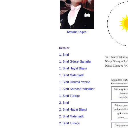
Atatürk Köşesi
Dersler
1. Sınıf
Sınıf Fen ve Teknolo
1. Sınıf Görsel Sanatlar
Dünya Güneş ve Ay K
Dünya Güneş ve Ay K
1. Sınıf Hayat Bilgisi
1. Sınıf Matematik
1. Sınıf Okuma Yazma
1. Sınıf Serbest Etkinlikler
1. Sınıf Türkçe
2. Sınıf
2. Sınıf Hayat Bilgisi
2. Sınıf Matematik
2. Sınıf Türkçe