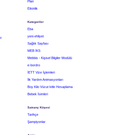
Plan
Etkinlik
Kategoriler
Eba
yeni ehliyet
u
Sağlık Sayfası
MEB İKS
Mebbis - Kişisel Bilgiler Modülü
e-bordro
İETT Vize İşlemleri
İlk Yardım Animasyonları
Boy Kilo Vücut kitle Hesaplama
Bebek İsimleri
Satranç Köşesi
Tarihçe
Şampiyonlar