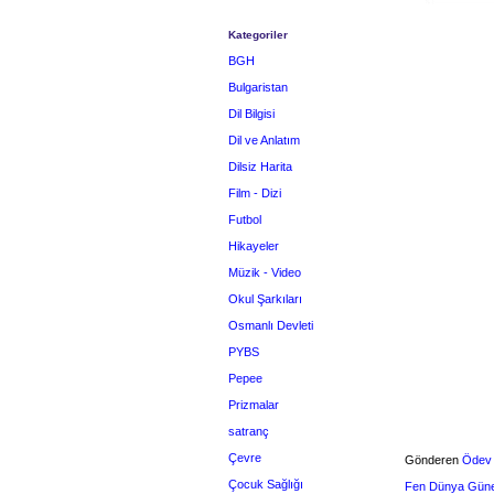
Kategoriler
BGH
Bulgaristan
Dil Bilgisi
Dil ve Anlatım
Dilsiz Harita
Film - Dizi
Futbol
Hikayeler
Müzik - Video
Okul Şarkıları
Osmanlı Devleti
PYBS
Pepee
Prizmalar
satranç
Çevre
Gönderen
Ödev
Çocuk Sağlığı
Fen Dünya Gün