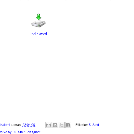
indir word
 Kalemi
zaman:
22:04:00
Etiketler:
5. Sınıf
eş ve Ay
,
5. Sınıf Fen Şubat