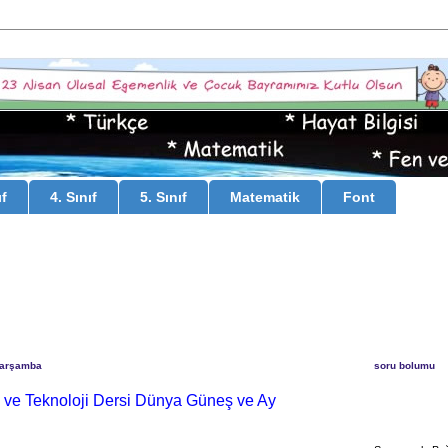
ıf
4. Sınıf
5. Sınıf
Matematik
Font
Çarşamba
soru bolumu
n ve Teknoloji Dersi Dünya Güneş ve Ay