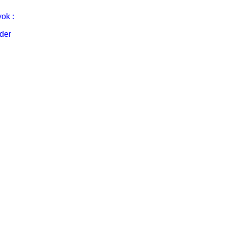
ok :
der