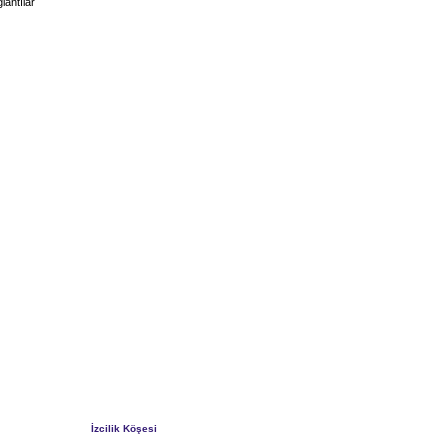
lantılar
İzcilik Köşesi