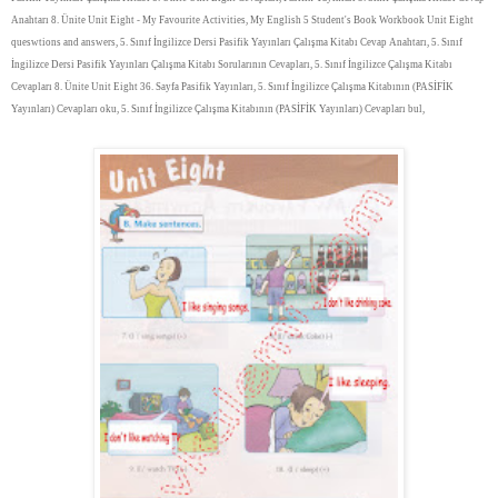
Anahtarı 8. Ünite Unit Eight - My Favourite Activities, My English 5 Student's Book Workbook Unit Eight
queswtions and answers, 5. Sınıf İngilizce Dersi Pasifik Yayınları Çalışma Kitabı Cevap Anahtarı, 5. Sınıf
İngilizce Dersi Pasifik Yayınları Çalışma Kitabı Sorularının Cevapları, 5. Sınıf İngilizce Çalışma Kitabı
Cevapları 8. Ünite Unit Eight 36. Sayfa Pasifik Yayınları, 5. Sınıf İngilizce Çalışma Kitabının (PASİFİK
Yayınları) Cevapları oku, 5. Sınıf İngilizce Çalışma Kitabının (PASİFİK Yayınları) Cevapları bul,