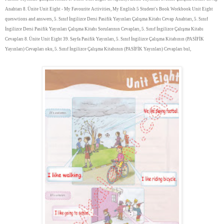
Anahtarı 8. Ünite Unit Eight - My Favourite Activities, My English 5 Student's Book Workbook Unit Eight
queswtions and answers, 5. Sınıf İngilizce Dersi Pasifik Yayınları Çalışma Kitabı Cevap Anahtarı, 5. Sınıf
İngilizce Dersi Pasifik Yayınları Çalışma Kitabı Sorularının Cevapları, 5. Sınıf İngilizce Çalışma Kitabı
Cevapları 8. Ünite Unit Eight 39. Sayfa Pasifik Yayınları, 5. Sınıf İngilizce Çalışma Kitabının (PASİFİK
Yayınları) Cevapları oku, 5. Sınıf İngilizce Çalışma Kitabının (PASİFİK Yayınları) Cevapları bul,