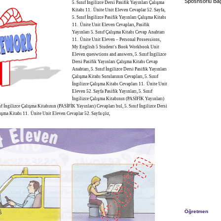
Sposnsorlu Bağ
5. Sınıf İngilizce Dersi Pasifik Yayınları Çalışma
Kitabı 11. Ünite Unit Eleven Cevaplar 52. Sayfa,
5. Sınıf İngilizce Pasifik Yayınları Çalışma Kitabı
11. Ünite Unit Eleven Cevapları, Pasifik
Yayınları 5. Sınıf Çalışma Kitabı Cevap Anahtarı
11. Ünite Unit Eleven – Personal Possessions,
My English 5 Student's Book Workbook Unit
Eleven queswtions and answers, 5. Sınıf İngilizce
Dersi Pasifik Yayınları Çalışma Kitabı Cevap
Anahtarı, 5. Sınıf İngilizce Dersi Pasifik Yayınları
Çalışma Kitabı Sorularının Cevapları, 5. Sınıf
İngilizce Çalışma Kitabı Cevapları 11. Ünite Unit
Eleven 52. Sayfa Pasifik Yayınları, 5. Sınıf
İngilizce Çalışma Kitabının (PASİFİK Yayınları)
ıf İngilizce Çalışma Kitabının (PASİFİK Yayınları) Cevapları bul, 5. Sınıf İngilizce Dersi
lışma Kitabı 11. Ünite Unit Eleven Cevaplar 52. Sayfa çöz,
Öğretmen