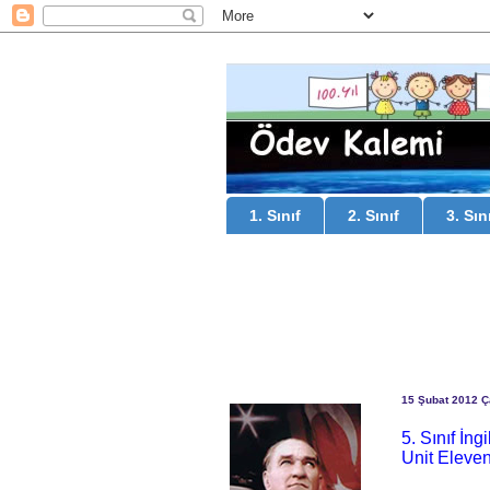
1. Sınıf
2. Sınıf
3. Sın
15 Şubat 2012 
5. Sınıf İn
Unit Eleven