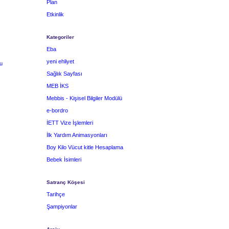
Plan
Etkinlik
Kategoriler
Eba
yeni ehliyet
u
Sağlık Sayfası
MEB İKS
Mebbis - Kişisel Bilgiler Modülü
e-bordro
İETT Vize İşlemleri
İlk Yardım Animasyonları
Boy Kilo Vücut kitle Hesaplama
Bebek İsimleri
Satranç Köşesi
Tarihçe
Şampiyonlar