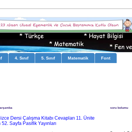
ıf
4. Sınıf
5. Sınıf
Matematik
Font
Çarşamba
soru bolumu
gilizce Dersi Çalışma Kitabı Cevapları 11. Ünite
 52. Sayfa Pasifik Yayınları