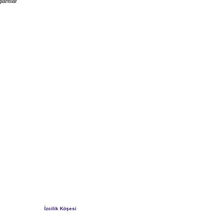
lantılar
İzcilik Köşesi