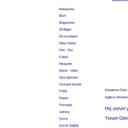
Kategoriler
BGH
Bulgaristan
Dil Bilgisi
Dil ve Anlatım
Dilsiz Harita
Film - Dizi
Futbol
Hikayeler
Müzik - Video
Okul Şarkıları
Osmanlı Devleti
Gönderen
Ödev
PYBS
İngilizce Workb
Pepee
Prizmalar
Hiç yorum y
satranç
Yorum Gön
Çevre
Çocuk Sağlığı