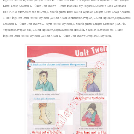
Kitabı Cevap Anahtarı 12. Ünite Unit Twelve – Health Problems, My English 5 Student's Book Workbook
Unit Twelve queswtions and answers, 5. Sınıf İngilizce Dersi Pasifik Yayınları Çalışma Kitabı Cevap Anahtarı,
5. Sınıf İngilizce Dersi Pasifik Yayınları Çalışma Kitabı Sorularının Cevapları, 5. Sınıf İngilizce Çalışma Kitabı
Cevapları 12. Ünite Unit Twelve 57. Sayfa Pasifik Yayınları, 5. Sınıf İngilizce Çalışma Kitabının (PASİFİK
Yayınları) Cevapları oku, 5. Sınıf İngilizce Çalışma Kitabının (PASİFİK Yayınları) Cevapları bul, 5. Sınıf
İngilizce Dersi Pasifik Yayınları Çalışma Kitabı 12. Ünite Unit Twelve Cevaplar 57. Sayfa çöz,