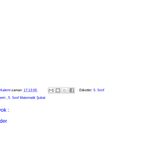
 Kalemi
zaman:
17:13:00
Etiketler:
5. Sınıf
etri
,
5. Sınıf Matematik Şubat
ok :
der