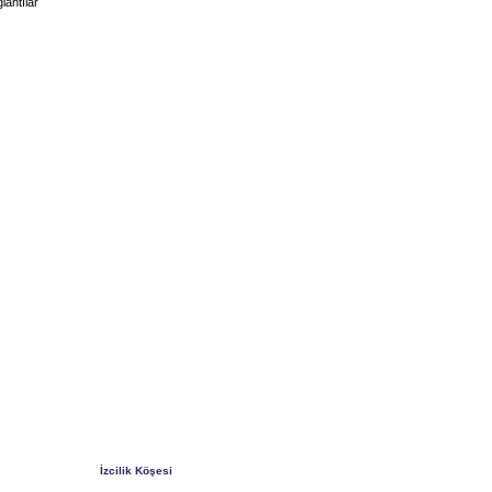
lantılar
İzcilik Köşesi