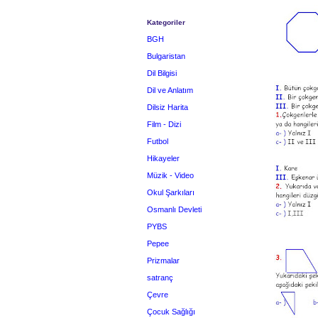
Kategoriler
BGH
Bulgaristan
Dil Bilgisi
Dil ve Anlatım
Dilsiz Harita
Film - Dizi
Futbol
Hikayeler
Müzik - Video
Okul Şarkıları
Osmanlı Devleti
PYBS
Pepee
Prizmalar
satranç
Çevre
Çocuk Sağlığı