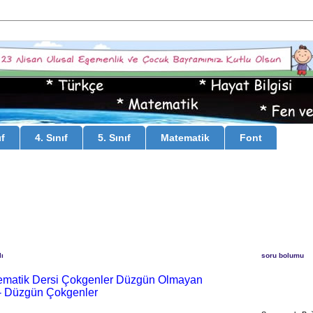
ıf
4. Sınıf
5. Sınıf
Matematik
Font
ı
soru bolumu
atematik Dersi Çokgenler Düzgün Olmayan
- Düzgün Çokgenler