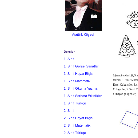
Atatürk Köşesi
Dersler
1. Sınıf
1. Sınıf Görsel Sanatlar
1. Sınıf Hayat Bilgisi
öğrenci etkinliği, 
tekrarı, 5. Sınıf Ma
1. Sınıf Matematik
Dersi Çokgenler, 5.
1. Sınıf Okuma Yazma
Çokgenler, 5. Sınıf
olmayan çokgenler,
1. Sınıf Serbest Etkinlikler
1. Sınıf Türkçe
2. Sınıf
2. Sınıf Hayat Bilgisi
2. Sınıf Matematik
2. Sınıf Türkçe