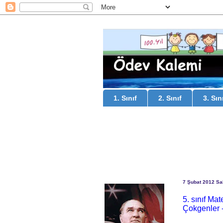
1. Sınıf
2. Sınıf
3. Sın
7 Şubat 2012 Sal
5. sınıf M
Çokgenler 