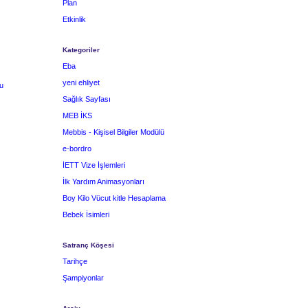
Plan
Etkinlik
Kategoriler
Eba
yeni ehliyet
u
Sağlık Sayfası
MEB İKS
Mebbis - Kişisel Bilgiler Modülü
e-bordro
İETT Vize İşlemleri
İlk Yardım Animasyonları
Boy Kilo Vücut kitle Hesaplama
Bebek İsimleri
Satranç Köşesi
Tarihçe
Şampiyonlar