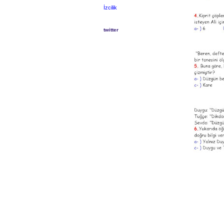
İzcilik
twitter