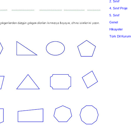
2. Sınıf
4. Sınıf Proje
5. Sınıf
Genel
Hikayeler
Türk Dil Kurum