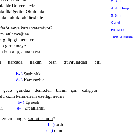
2. Sınıf
’da bir Üniversitede.
4. Sınıf Proje
’da İlköğretim Okulunda.
5. Sınıf
da hukuk fakültesinde
Genel
esör neye karar veremiyor?
Hikayeler
rsi anlatacağına
Türk Dil Kurum
e gidip gitmemeye
rip girmemeye
n izin alıp, almamaya
 parçada hakim olan duygulardan biri
?
inç
b- )
Şaşkınlık
ntü
d- )
Kararsızlık
am
gece
gündüz
demeden bizim için çalışıyor.”
tı çizili kelimelerin özelliği nedir?
leşik
b- )
Eş sesli
nlamlı
d- )
Zıt anlamlı
lerden hangisi
somut isimdir
?
ayal
b- )
ordu
gürlük
d- )
umut