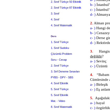
2. Sınıf Türkçe 50 Etkinlik
b- )
İstanbul
2. Sınıf Türkçe 87 Etkinlik
c- )
İstanbul
3. Sınıf
d- )
Almanya’
4. Sınıf
2
.
Alman prof
4. Sınıf Matematik
a- )
Hangi de
b- )
Cenazey
Ders
c- )
Derse gi
1. Sınıf Türkçe
d- )
Rektörde
1. Sınıf Sudoku
3
.
Hangisi
Çözümlü Problem
değildir
Soru - Cevap
a- )
Sev
2. Sınıf Türkçe
c- )
Üzü
3. Snf Deneme Sınavları
4.
“Bab
PYBS - DPY - SBS
Cümlesinde al
4. Sınıf Etkinlik
a- )
Bir
c- )
Eş a
5. Sınıf Türkçe
5. Sınıf Etkinlik
5.
Aşağıdaki
Mat. - Video
a- )
h
8. Sınıf Matematik
c- )
öz