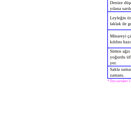
Denize düş
yılana sarılı
Leyleğin ö
laklak ile g
Minareyi ç
kılıfını hazı
Sütten ağz
yoğurdu üf
yer.
Sakla saman
zamanı.
* Test soruları 