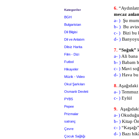
6.
“Aydınlatm
Kategoriler
mecaz anl
BGH
a- )
Şu mumu 
Bulgaristan
b- )
Bu avize
Dil Bilgisi
c- )
Bizi bu 
d- )
Banyoyu 
Dil ve Anlatım
Dilsiz Harita
7.
“Soğuk”
k
Film - Dizi
a- )
Ali bana
Futbol
b- )
Babam ba
c- )
Mavi soğ
Hikayeler
d- )
Hava bu
Müzik - Video
Okul Şarkıları
8.
Aşağıdaki 
a- )
Tem
Osmanlı Devleti
c- )
Ey
PYBS
Pepee
9.
A
şa
ğ
ı
d
ak
Prizmalar
a- )
O
k
uduğ
b- )
Ki
t
ap
Ö
satranç
c- )
“
Kaşa
ğ
ı
Çevre
d- )
Ba
z
ı
h
ik
Çocuk Sağlığı