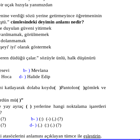
ir uçak hızıyla yanımızdan
nine verdiği sözü yerine getirmeyince öğretmeninin
ştü.”
cümlesindeki deyimin anlamı nedir?
e duyulan güveni yitirmek
varılmamak, görülmemek
a dolanmamak
şeyi' iyi' olarak göstermek
veren düdüğü çalar.” sözüyle ünlü, halk düşünürü
 Yesevi
b- )
Mevlana
tin Hoca
d- )
Halide Edip
ini katlayarak dolaba koydu
( )
Pantolon
( )
gömlek ve
rdün mü
( )”
de yay ayraç
( )
yerlerine hangi noktalama işaretleri
?
,) (,) (?)
b- )
(:) (-) (,) (?)
;) (,) (?)
d- )
(.) (:) (.) (?)
 atasözlerini anlamını açıklayan tümce ile
eşleştirin
.