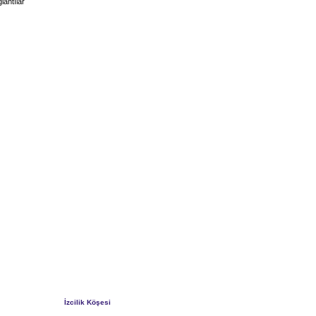
lantılar
İzcilik Köşesi