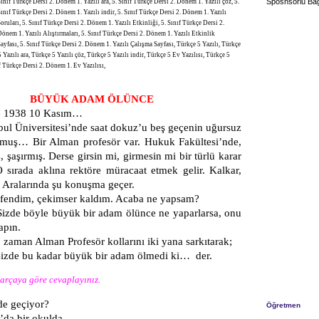
Sposnsorlu Bağ
ınıf Türkçe Dersi 2. Dönem 1. Yazılı ara, 5. Sınıf Türkçe Dersi 2. Dönem 1. Yazılı çöz, 5.
ınıf Türkçe Dersi 2. Dönem 1. Yazılı indir, 5. Sınıf Türkçe Dersi 2. Dönem 1. Yazılı
oruları, 5. Sınıf Türkçe Dersi 2. Dönem 1. Yazılı Etkinliği, 5. Sınıf Türkçe Dersi 2.
önem 1. Yazılı Alıştırmaları, 5. Sınıf Türkçe Dersi 2. Dönem 1. Yazılı Etkinlik
ayfası, 5. Sınıf Türkçe Dersi 2. Dönem 1. Yazılı Çalışma Sayfası, Türkçe 5 Yazılı, Türkçe
5 Yazılı ara, Türkçe 5 Yazılı çöz, Türkçe 5 Yazılı indir, Türkçe 5 Ev Yazılısı, Türkçe 5
ıf Türkçe Dersi 2. Dönem 1. Ev Yazılısı,
BÜYÜK ADAM ÖLÜNCE
38 10 Kasım…
iversitesi’nde saat dokuz’u beş geçenin uğursuz
lmuş… Bir Alman profesör var. Hukuk Fakültesi’nde,
 şaşırmış. Derse girsin mi, girmesin mi bir türlü karar
 sırada aklına rektöre müracaat etmek gelir. Kalkar,
. Aralarında şu konuşma geçer.
fendim, çekimser kaldım. Acaba ne yapsam?
Sizde böyle büyük bir adam ölünce ne yaparlarsa, onu
apın.
n Alman Profesör kollarını iki yana sarkıtarak;
izde bu kadar büyük bir adam ölmedi ki… der.
parçaya göre cevaplayınız.
e geçiyor?
Öğretmen
da bir okulda.