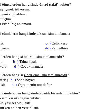
i tümcelerden hangisinde
ön ad (sıfat)
yoktur?
çay içmek istiyorum.
yeni silgi aldım.
üt içtim.
kitabı hiç anlamadı.
i cümlelerin hangisinde
takısız isim tamlaması
hta kaşık
c- )
Çelik kasa
stik biberon
d- )
Yeni elbise
ilerden hangisi
belirtili isim tamlamasıdır
?
epeti
b- )
Tahta kaşık
ın kolu
d- )
Çocuk maması
ilerden hangisi
zincirleme isim tamlamasıdır
?
kerleği
b- )
Soba boyası
örtüsü
d- )
Öğretmenin not defteri
 cümlelerden hangisinde abartılı bir anlatım yoktur?
ksem karşıki dağlar yıkılır.
n yaşı sel oldu aktı.
rürken aniden yere düştü.