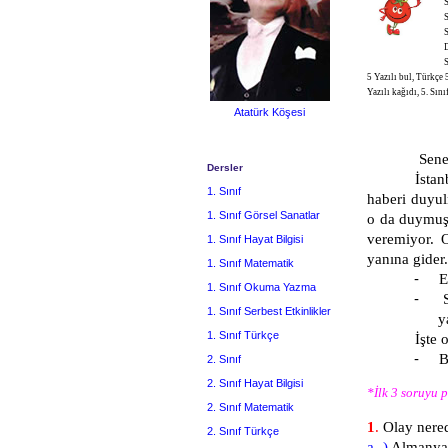
S
S
S
D
S
5 Yazılı bul, Türkçe 
Yazılı kağıdı, 5. Sın
Atatürk Köşesi
Sene 19
Dersler
İstanbul Ün
1. Sınıf
haberi duyu
1. Sınıf Görsel Sanatlar
o da duymuş,
veremiyor. O
1. Sınıf Hayat Bilgisi
yanına gider
1. Sınıf Matematik
-
E
1. Sınıf Okuma Yazma
-
1. Sınıf Serbest Etkinlikler
y
1. Sınıf Türkçe
İşte o zama
-
B
2. Sınıf
2. Sınıf Hayat Bilgisi
*İlk 3 soruyu 
2. Sınıf Matematik
1
.
Olay nered
2. Sınıf Türkçe
a- )
Almanya’