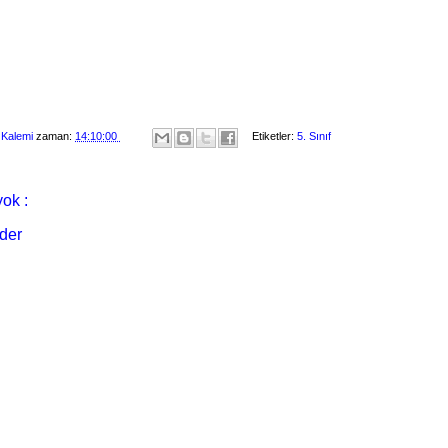
 Kalemi
zaman:
14:10:00
Etiketler:
5. Sınıf
ok :
der