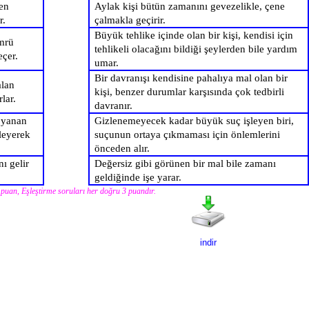
en
Aylak kişi bütün zamanını gevezelikle, çene
r.
çalmakla geçirir.
Büyük tehlike içinde olan bir kişi, kendisi için
mrü
tehlikeli olacağını bildiği şeylerden bile yardım
eçer.
umar.
Bir davranışı kendisine pahalıya mal olan bir
alan
kişi, benzer durumlar karşısında çok tedbirli
rlar.
davranır.
ı yanan
Gizlenemeyecek kadar büyük suç işleyen biri,
leyerek
suçunun ortaya çıkmaması için önlemlerini
önceden alır.
ı gelir
Değersiz gibi görünen bir mal bile zamanı
geldiğinde işe yarar.
5 puan, Eşleştirme soruları her doğru 3 puandır.
indir