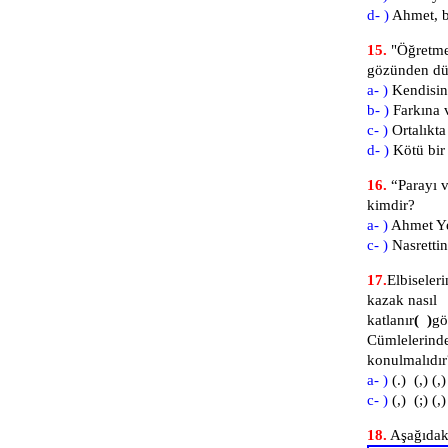
d- )
Ahmet, b
15.
"Öğretme
gözünden dü
a- )
Kendisin
b- )
Farkına
c- )
Ortalıkt
d- )
Kötü bir 
16.
“Parayı 
kimdir?
a- )
Ahmet
c- )
Nasret
17.
Elbiseler
kazak nasıl
katlanır
( )
gö
Cümlelerin
konulmalıdır
a- )
(.) (
c- )
(,) (
18.
Aşağıdaki