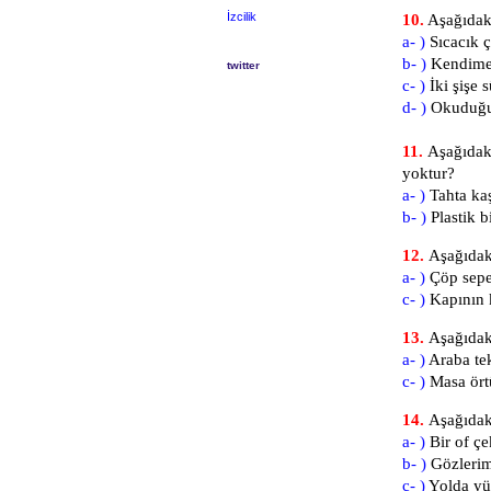
İzcilik
10.
Aşağıdak
a- )
Sıcacık 
b- )
Kendime 
twitter
c- )
İki şişe s
d- )
Okuduğu 
11.
Aşağıdak
yoktur?
a- )
Ta
b- )
Pla
12.
Aşağıdak
a- )
Çöp s
c- )
Kapın
13.
Aşağıdak
a- )
Araba te
c- )
Masa 
14.
Aşağıdaki
a- )
Bir of çe
b- )
Gözlerimi
c- )
Yolda yü