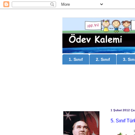
1. Sınıf
2. Sınıf
3. Sın
1 Şubat 2012 Ç
5. Sınıf Tü
5