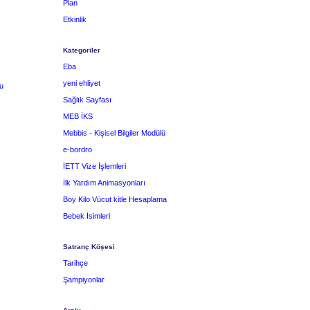
Plan
Etkinlik
Kategoriler
Eba
yeni ehliyet
u
Sağlık Sayfası
MEB İKS
Mebbis - Kişisel Bilgiler Modülü
e-bordro
İETT Vize İşlemleri
İlk Yardım Animasyonları
Boy Kilo Vücut kitle Hesaplama
Bebek İsimleri
Satranç Köşesi
Tarihçe
Şampiyonlar