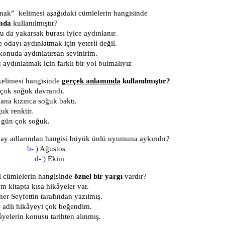
ak” kelimesi aşağıdaki cümlelerin hangisinde
amda
kullanılmıştır?
da yakarsak burası iyice aydınlanır.
 odayı aydınlatmak için yeterli değil.
konuda aydınlatırsan sevinirim.
aydınlatmak için farklı bir yol bulmalıyız
elimesi hangisinde
gerçek anlamında
kullanılmıştır?
 çok soğuk davrandı.
na kızınca soğuk baktı.
uk renktir.
 gün çok soğuk.
ay adlarından hangisi büyük ünlü uyumuna aykırıdır?
muz
b- )
Ağustos
lül
d- )
Ekim
i c
ü
mlele
r
in
h
a
ng
isi
nd
e
özn
el
b
ir
y
a
r
g
ı
v
a
r
d
ı
r?
u
m
ki
t
a
pt
a
kısa
h
ikâ
y
eler
v
a
r.
mer
S
e
y
f
e
tt
in
t
a
r
a
f
ı
nd
an
y
a
z
ıl
m
ış.
”
a
d
lı
h
ikâ
y
e
y
i ç
o
k
b
e
ğ
e
nd
i
m.
â
y
ele
r
in
k
onu
su
t
a
r
i
ht
en alı
nm
ış.