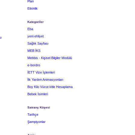
Plan
Etkinlik
Kategoriler
Eba
yeni ehliyet
u
Sağlık Sayfası
MEB İKS
Mebbis - Kişisel Bilgiler Modülü
e-bordro
İETT Vize İşlemleri
İlk Yardım Animasyonları
Boy Kilo Vücut kitle Hesaplama
Bebek İsimleri
Satranç Köşesi
Tarihçe
Şampiyonlar