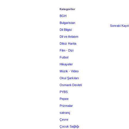
Kategoriler
BGH
Bulgaristan
Sonraki Kayıt
Dil Bilgisi
Dil ve Anlatım
Dilsiz Harita
Film - Dizi
Futbol
Hikayeler
Müzik - Video
Okul Şarkıları
Osmanlı Devleti
PYBS
Pepee
Prizmalar
satranç
Çevre
Çocuk Sağlığı