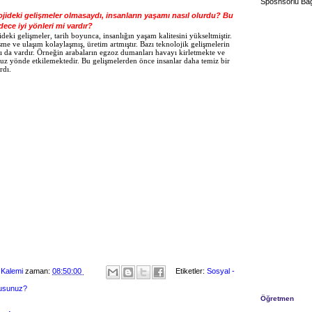
Sposnsorlu Bağ
ojideki gelişmeler olmasaydı, insanların yaşamı nasıl olurdu? Bu
dece iyi yönleri mi vardır?
deki gelişmeler, tarih boyunca, insanlığın yaşam kalitesini yükseltmiştir.
me ve ulaşım kolaylaşmış, üretim artmıştır. Bazı teknolojik gelişmelerin
 da vardır. Örneğin arabaların egzoz dumanları havayı kirletmekte ve
uz yönde etkilemektedir. Bu gelişmelerden önce insanlar daha temiz bir
rdı.
 Kalemi
zaman:
08:50:00
Etiketler:
Sosyal -
musunuz?
Öğretmen