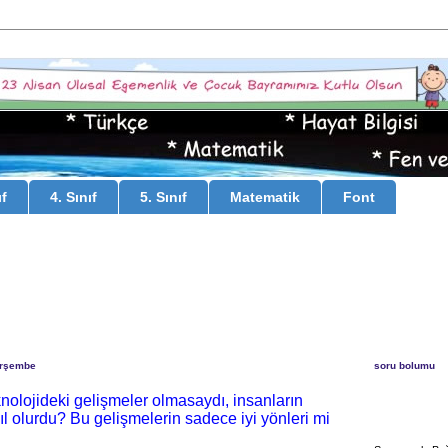
ıf
4. Sınıf
5. Sınıf
Matematik
Font
erşembe
soru bolumu
knolojideki gelişmeler olmasaydı, insanların
l olurdu? Bu gelişmelerin sadece iyi yönleri mi