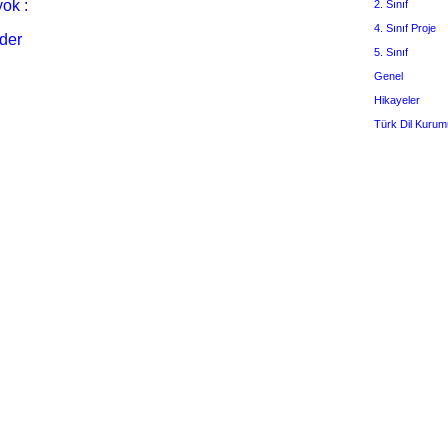
ok :
2. Sınıf
4. Sınıf Proje
der
5. Sınıf
Genel
Hikayeler
Türk Dil Kurum