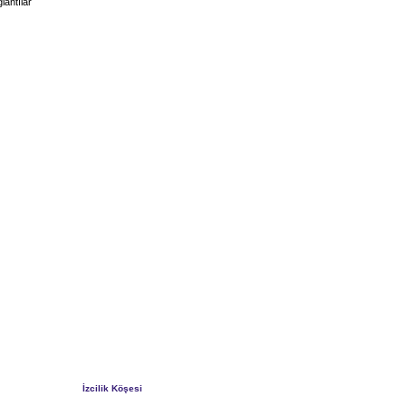
lantılar
İzcilik Köşesi