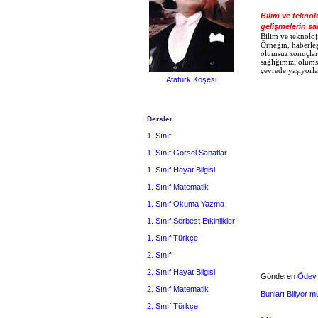
Bilim ve teknol
gelişmelerin sa
Bilim ve teknoloji
Örneğin, haberleş
olumsuz sonuçları
sağlığımızı olums
çevrede yaşıyorla
Atatürk Köşesi
Dersler
1. Sınıf
1. Sınıf Görsel Sanatlar
1. Sınıf Hayat Bilgisi
1. Sınıf Matematik
1. Sınıf Okuma Yazma
1. Sınıf Serbest Etkinlikler
1. Sınıf Türkçe
2. Sınıf
2. Sınıf Hayat Bilgisi
Gönderen
Ödev
2. Sınıf Matematik
Bunları Biliyor 
2. Sınıf Türkçe