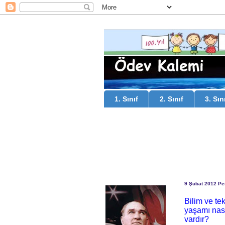
1. Sınıf
2. Sınıf
3. Sın
9 Şubat 2012 P
Bilim ve te
yaşamı nası
vardır?