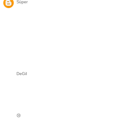
Süper
DeGil
😢