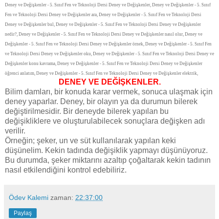
Deney ve Değişkenler - 5. Sınıf Fen ve Teknoloji Dersi Deney ve Değişkenler, Deney ve Değişkenler - 5. Sınıf
Fen ve Teknoloji Dersi Deney ve Değişkenler ara, Deney ve Değişkenler - 5. Sınıf Fen ve Teknoloji Dersi
Deney ve Değişkenler bul, Deney ve Değişkenler - 5. Sınıf Fen ve Teknoloji Dersi Deney ve Değişkenler
nedir?, Deney ve Değişkenler - 5. Sınıf Fen ve Teknoloji Dersi Deney ve Değişkenler nasıl olur, Deney ve
Değişkenler - 5. Sınıf Fen ve Teknoloji Dersi Deney ve Değişkenler örnek, Deney ve Değişkenler - 5. Sınıf Fen
ve Teknoloji Dersi Deney ve Değişkenler oku, Deney ve Değişkenler - 5. Sınıf Fen ve Teknoloji Dersi Deney ve
Değişkenler konu kavrama, Deney ve Değişkenler - 5. Sınıf Fen ve Teknoloji Dersi Deney ve Değişkenler
öğrenci anlatım, Deney ve Değişkenler - 5. Sınıf Fen ve Teknoloji Dersi Deney ve Değişkenler elektrik,
DENEY VE DEĞİŞKENLER.
Bilim damları, bir konuda karar vermek, sonuca ulaşmak için
deney yaparlar. Deney, bir olayın ya da durumun bilerek
değiştirilmesidir. Bir deneyde bilerek yapılan bu
değişikliklere ve oluşturulabilecek sonuçlara değişken adı
verilir.
Örneğin; şeker, un ve süt kullanılarak yapılan keki
düşünelim. Kekin tadında değişiklik yapmayı düşünüyoruz.
Bu durumda, şeker miktarını azaltıp çoğaltarak kekin tadının
nasıl etkilendiğini kontrol edebiliriz.
Ödev Kalemi
zaman:
22:37:00
Paylaş