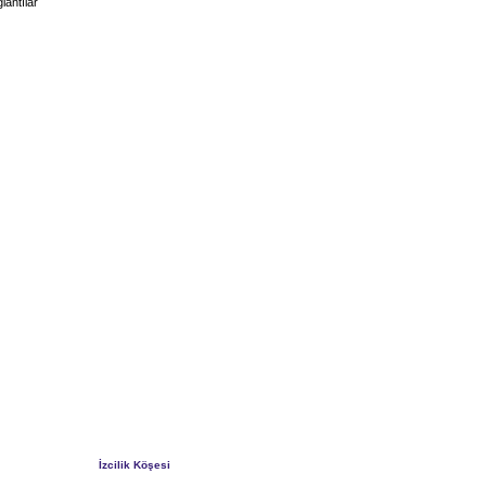
lantılar
İzcilik Köşesi