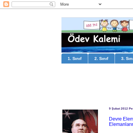
1. Sınıf
2. Sınıf
3. Sın
9 Şubat 2012 P
Devre Elem
Elemanları