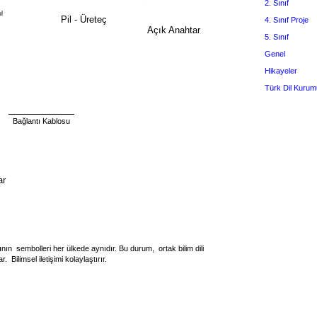
2. Sınıf
l
Pil - Üreteç
4. Sınıf Proje
Açık Anahtar
5. Sınıf
Genel
Hikayeler
Türk Dil Kurum
Bağlantı Kablosu
ar
nın sembolleri her ülkede aynıdır. Bu durum, ortak bilim dili
 Bilimsel iletişimi kolaylaştırır.