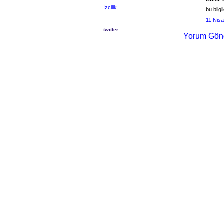
İzcilik
bu bilgi
11 Nis
twitter
Yorum Gön