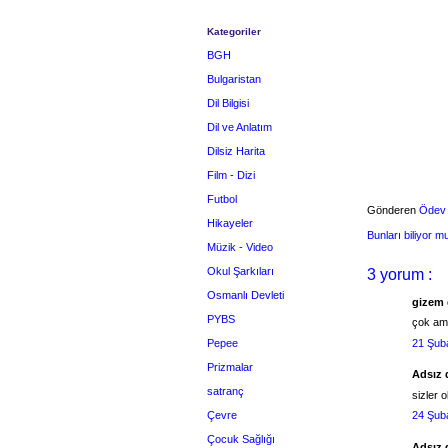
Kategoriler
BGH
Bulgaristan
Dil Bilgisi
Dil ve Anlatım
Dilsiz Harita
Film - Dizi
Futbol
Gönderen
Ödev
Hikayeler
Bunları biliyor 
Müzik - Video
Okul Şarkıları
3 yorum :
Osmanlı Devleti
gizem d
PYBS
çok ama
Pepee
21 Şub
Prizmalar
Adsız d
satranç
sizler 
Çevre
24 Şub
Çocuk Sağlığı
Adsız d