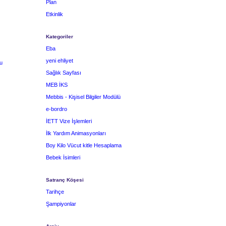
Plan
Etkinlik
Kategoriler
Eba
yeni ehliyet
u
Sağlık Sayfası
MEB İKS
Mebbis - Kişisel Bilgiler Modülü
e-bordro
İETT Vize İşlemleri
İlk Yardım Animasyonları
Boy Kilo Vücut kitle Hesaplama
Bebek İsimleri
Satranç Köşesi
Tarihçe
Şampiyonlar