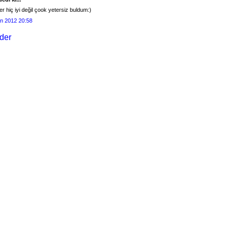
ler hiç iyi değil çook yetersiz buldum:)
an 2012 20:58
der