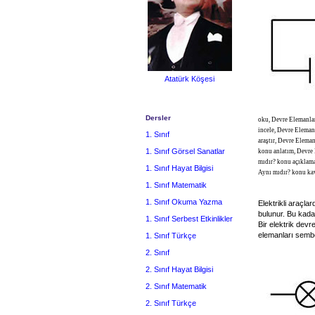
Atatürk Köşesi
Dersler
oku, Devre Elemanla
incele, Devre Eleman
1. Sınıf
araştır, Devre Elema
1. Sınıf Görsel Sanatlar
konu anlatım, Devre
mıdır? konu açıklam
1. Sınıf Hayat Bilgisi
Aynı mıdır? konu ka
1. Sınıf Matematik
1. Sınıf Okuma Yazma
Elektrikli araçla
bulunur. Bu kadar
1. Sınıf Serbest Etkinlikler
Bir elektrik devr
elemanları sembol
1. Sınıf Türkçe
2. Sınıf
2. Sınıf Hayat Bilgisi
2. Sınıf Matematik
2. Sınıf Türkçe