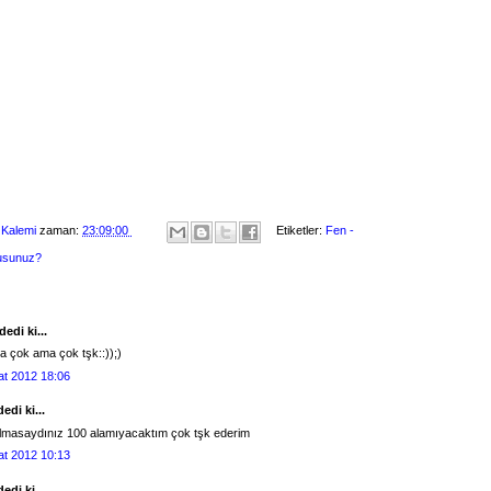
 Kalemi
zaman:
23:09:00
Etiketler:
Fen -
musunuz?
edi ki...
 çok ama çok tşk::));)
at 2012 18:06
edi ki...
olmasaydınız 100 alamıyacaktım çok tşk ederim
at 2012 10:13
edi ki...