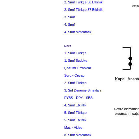
2. Sınıf Türkçe 50 Etkinlik
Ampu
2. Sınıf Türkçe 87 Etkinlik
3. Sınıf
4. Sınıf
4. Sınıf Matematik
Ders
1. Sınıf Türkçe
1. Sınıf Sudoku
Çözümlü Problem
Soru - Cevap
Kapalı Anaht
2. Sınıf Türkçe
3. Snf Deneme Sınavları
PYBS - DPY - SBS
4. Sınıf Etkinlik
Devre elemanları
5. Sınıf Türkçe
oluşmasını sağlar.
5. Sınıf Etkinlik
Mat. - Video
8. Sınıf Matematik