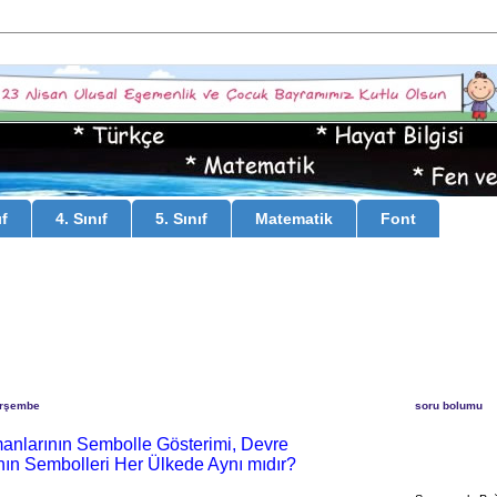
ıf
4. Sınıf
5. Sınıf
Matematik
Font
erşembe
soru bolumu
anlarının Sembolle Gösterimi, Devre
nın Sembolleri Her Ülkede Aynı mıdır?