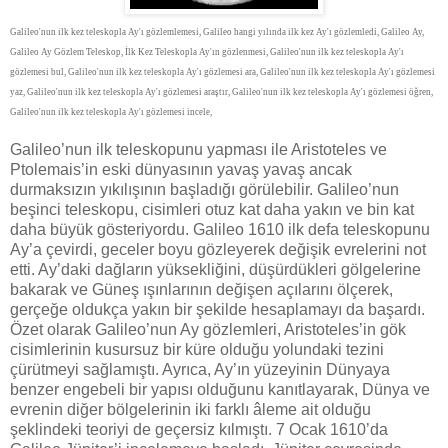
Galileo'nun ilk kez teleskopla Ay'ı gözlemlemesi, Galileo hangi yılında ilk kez Ay'ı gözlemledi, Galileo Ay,
Galileo Ay Gözlem Teleskop, İlk Kez Teleskopla Ay'ın gözlenmesi, Galileo'nun ilk kez teleskopla Ay'ı
gözlemesi bul, Galileo'nun ilk kez teleskopla Ay'ı gözlemesi ara, Galileo'nun ilk kez teleskopla Ay'ı gözlemesi
yaz, Galileo'nun ilk kez teleskopla Ay'ı gözlemesi araştır, Galileo'nun ilk kez teleskopla Ay'ı gözlemesi öğren,
Galileo'nun ilk kez teleskopla Ay'ı gözlemesi incele,
Galileo’nun ilk teleskopunu yapması ile Aristoteles ve
Ptolemais’in eski dünyasının yavaş yavaş ancak
durmaksızın yıkılışının başladığı görülebilir. Galileo’nun
beşinci teleskopu, cisimleri otuz kat daha yakın ve bin kat
daha büyük gösteriyordu. Galileo 1610 ilk defa teleskopunu
Ay’a çevirdi, geceler boyu gözleyerek değişik evrelerini not
etti. Ay’daki dağların yüksekliğini, düşürdükleri gölgelerine
bakarak ve Güneş ışınlarının değişen açılarını ölçerek,
gerçeğe oldukça yakın bir şekilde hesaplamayı da başardı.
Özet olarak Galileo’nun Ay gözlemleri, Aristoteles’in gök
cisimlerinin kusursuz bir küre olduğu yolundaki tezini
çürütmeyi sağlamıştı. Ayrıca, Ay’ın yüzeyinin Dünyaya
benzer engebeli bir yapısı olduğunu kanıtlayarak, Dünya ve
evrenin diğer bölgelerinin iki farklı âleme ait olduğu
şeklindeki teoriyi de geçersiz kılmıştı. 7 Ocak 1610’da