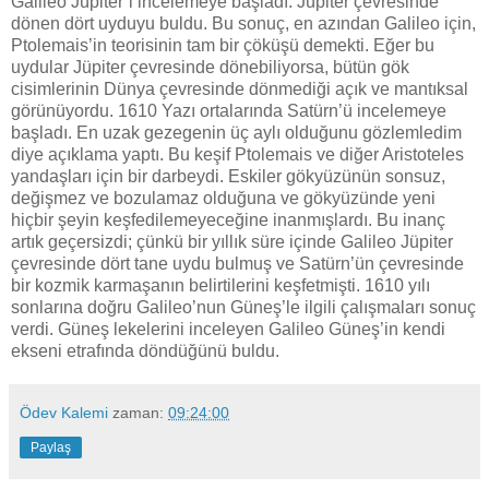
Galileo Jüpiter’i incelemeye başladı. Jüpiter çevresinde
dönen dört uyduyu buldu. Bu sonuç, en azından Galileo için,
Ptolemais’in teorisinin tam bir çöküşü demekti. Eğer bu
uydular Jüpiter çevresinde dönebiliyorsa, bütün gök
cisimlerinin Dünya çevresinde dönmediği açık ve mantıksal
görünüyordu. 1610 Yazı ortalarında Satürn’ü incelemeye
başladı. En uzak gezegenin üç aylı olduğunu gözlemledim
diye açıklama yaptı. Bu keşif Ptolemais ve diğer Aristoteles
yandaşları için bir darbeydi. Eskiler gökyüzünün sonsuz,
değişmez ve bozulamaz olduğuna ve gökyüzünde yeni
hiçbir şeyin keşfedilemeyeceğine inanmışlardı. Bu inanç
artık geçersizdi; çünkü bir yıllık süre içinde Galileo Jüpiter
çevresinde dört tane uydu bulmuş ve Satürn’ün çevresinde
bir kozmik karmaşanın belirtilerini keşfetmişti. 1610 yılı
sonlarına doğru Galileo’nun Güneş’le ilgili çalışmaları sonuç
verdi. Güneş lekelerini inceleyen Galileo Güneş’in kendi
ekseni etrafında döndüğünü buldu.
Ödev Kalemi
zaman:
09:24:00
Paylaş