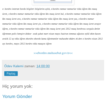
e- bordro internet bordo bilgileri bilgilerim aylık,
e-bordro memur memurlar tıkla öğren kbs maaş
ücret, e-bordro memur memurlar tıkla öğren kbs maaş ücret bul, e-bordro memur memurlar tıkla öğren
kbs maaş ücret ara, e-bordro memur memurlar tıkla öğren kbs maaş ücret yaz, e-bordro memur
memurlar tıkla öğren kbs maaş ücret çiz, e-bordro memur memurlar tıkla öğren kbs maaş ücret araştır
öğren, e-bordro memur memurlar tıkla öğren kbs maaş ücret yeni 2012 maaş bordrosu sorgula devlet
öğretmen polis hemşire doktor ocak şubat mart nisan mayıs haziran temmuz ağustos eylül ekim kasım
aralık 12 ay tıkla öğren ebordro ebordo kamu öğretmenler muhasebe ekders ek ders e bordro nisan 2012
ayı bordro, mayıs 2012 bordro tıkla maaşını öğren
>>ebordro.muhasebat.gov.tr<<
Ödev Kalemi
zaman:
14:00:00
Paylaş
Hiç yorum yok:
Yorum Gönder