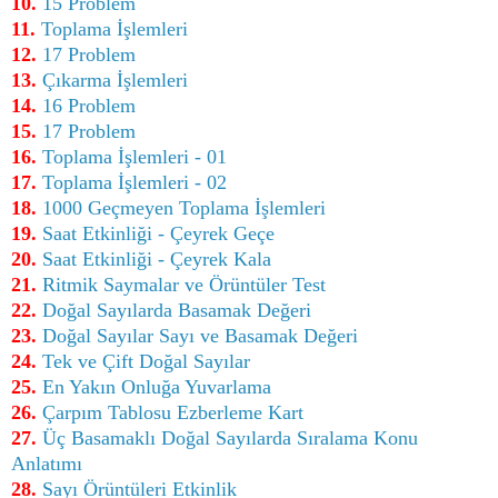
10.
15 Problem
11.
Toplama İşlemleri
12.
17 Problem
13.
Çıkarma İşlemleri
14.
16 Problem
15.
17 Problem
16.
Toplama İşlemleri - 01
17.
Toplama İşlemleri - 02
18.
1000 Geçmeyen Toplama İşlemleri
19.
Saat Etkinliği - Çeyrek Geçe
20.
Saat Etkinliği - Çeyrek Kala
21.
Ritmik Saymalar ve Örüntüler Test
22.
Doğal Sayılarda Basamak Değeri
23.
Doğal Sayılar Sayı ve Basamak Değeri
24.
Tek ve Çift Doğal Sayılar
25.
En Yakın Onluğa Yuvarlama
26.
Çarpım Tablosu Ezberleme Kart
27.
Üç Basamaklı Doğal Sayılarda Sıralama Konu
Anlatımı
28.
Sayı Örüntüleri Etkinlik