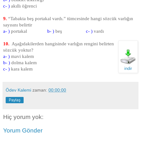
c- )
akıllı öğrenci
9.
“Tabakta beş portakal vardı.” tümcesinde hangi sözcük varlığın
sayısını belirtir
a- )
portakal
b- )
beş
c- )
vardı
10.
Aşağıdakilerden hangisinde varlığın rengini belirten
sözcük yoktur?
a- )
mavi kalem
b- )
dolma kalem
indir
c- )
kara kalem
Ödev Kalemi
zaman:
00:00:00
Paylaş
Hiç yorum yok:
Yorum Gönder