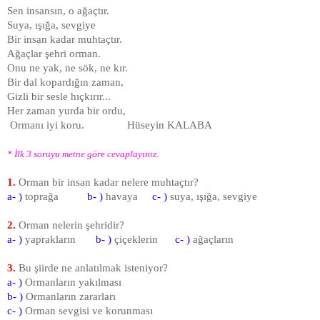
Sen insansın, o ağaçtır.
Suya, ışığa, sevgiye
Bir insan kadar muhtaçtır.
Ağaçlar şehri orman.
Onu ne yak, ne sök, ne kır.
Bir dal kopardığın zaman,
Gizli bir sesle hıçkırır...
Her zaman yurda bir ordu,
Ormanı iyi koru. Hüseyin KALABA
* İlk 3 soruyu metne göre cevaplayınız.
1.
Orman bir insan kadar nelere muhtaçtır?
a- )
toprağa
b- )
havaya
c- )
suya, ışığa, sevgiye
2.
Orman nelerin şehridir?
a- )
yaprakların
b- )
çiçeklerin
c- )
ağaçların
3.
Bu şiirde ne anlatılmak isteniyor?
a- )
Ormanların yakılması
b- )
Ormanların zararları
c- )
Orman sevgisi ve korunması