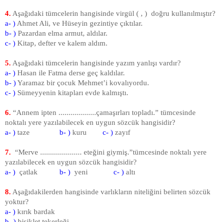
4.
Aşağıdaki tümcelerin hangisinde virgül ( , ) doğru kullanılmıştır?
a- )
Ahmet Ali, ve Hüseyin gezintiye çıktılar.
b- )
Pazardan elma armut, aldılar.
c- )
Kitap, defter ve kalem aldım.
5.
Aşağıdaki tümcelerin hangisinde yazım yanlışı vardır?
a- )
Hasan ile Fatma derse geç kaldılar.
b- )
Yaramaz bir çocuk Mehmet’i kovalıyordu.
c- )
Sümeyyenin kitapları evde kalmıştı.
6.
“Annem ipten ...................çamaşırları topladı.” tümcesinde
noktalı yere yazılabilecek en uygun sözcük hangisidir?
a- )
taze
b- )
kuru
c- )
zayıf
7.
“Merve ..................... eteğini giymiş.”tümcesinde noktalı yere
yazılabilecek en uygun sözcük hangisidir?
a- )
çatlak
b- )
yeni
c- )
altı
8.
Aşağıdakilerden hangisinde varlıkların niteliğini belirten sözcük
yoktur?
a- )
kırık bardak
b- )
bisiklet tekerleği