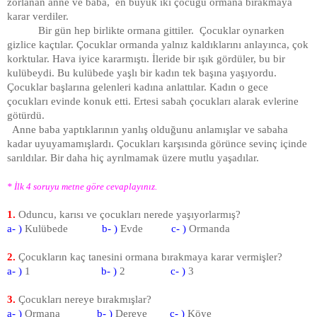
zorlanan anne ve baba, en büyük iki çocuğu ormana bırakmaya
karar verdiler.
Bir gün hep birlikte ormana gittiler. Çocuklar oynarken
gizlice kaçtılar. Çocuklar ormanda yalnız kaldıklarını anlayınca, çok
korktular. Hava iyice kararmıştı. İleride bir ışık gördüler, bu bir
kulübeydi. Bu kulübede yaşlı bir kadın tek başına yaşıyordu.
Çocuklar başlarına gelenleri kadına anlattılar. Kadın o gece
çocukları evinde konuk etti. Ertesi sabah çocukları alarak evlerine
götürdü.
Anne baba yaptıklarının yanlış olduğunu anlamışlar ve sabaha
kadar uyuyamamışlardı. Çocukları karşısında görünce sevinç içinde
sarıldılar. Bir daha hiç ayrılmamak üzere mutlu yaşadılar.
* İlk 4 soruyu metne göre cevaplayınız.
1.
Oduncu, karısı ve çocukları nerede yaşıyorlarmış?
a- )
Kulübede
b- )
Evde
c- )
Ormanda
2.
Çocukların kaç tanesini ormana bırakmaya karar vermişler?
a- )
1
b- )
2
c- )
3
3.
Çocukları nereye bırakmışlar?
a- )
Ormana
b- )
Dereye
c- )
Köye