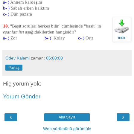
a- )
Annem kardeşim
b- )
Sabah erken kalktım
c- )
Dün pazara
10.
"Basit soruları herkes bilir" cümlesinde "basit" in
eşanlamlısı
aşağıdakilerden hangisidir?
indir
a- )
Zor
b- )
Kolay
c- )
Orta
Ödev Kalemi
zaman:
06:00:00
Paylaş
Hiç yorum yok:
Yorum Gönder
‹
›
Ana Sayfa
Web sürümünü görüntüle