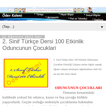
▼
21 Ağustos 2012 Salı
2. Sinif Türkçe Dersi 100 Etkinlik
Oduncunun Çocuklari
2. Sınıf Türkçe Dersi 100 Etkinlik Oduncunun
Çocukları Etkinliği Çalışma sayfası kağıdı yaprağı
öğrenci çalışma fotokopisi değerlendirme indir bul
ara çöz ders konu tekrarı
ODUNCUNUN ÇOCUKLARI
Ormanın kenarındaki
kulübede yoksul bir oduncu, karısı ve beş çocuğu birlikte
yaşıyorlardı. Geçim zorluğu nedeniyle çocuklarına bakmakta