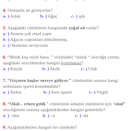
4.
Ormanda ne görüyorlar?
a- )
Aslan
b- )
Ağaç
c- )
ışık
5.
Aşağıdaki cümlelerin hangisinde
çoğul ad
vardır?
a- )
Annem çok reçel yaptı
b- )
Ağacın yaprakları dökülmemiş.
c- )
Okulumu seviyorum
6.
“Minik kuş söyle bana .” sözündeki “minik “ sözcüğü yerine,
aşağıdaki sözcüklerden hangisi
konulamaz
?
a- )
Küçük
b- )
Akıllı
c- )
Ufak
7.
“Göçmen kuşlar nereye gidiyor.”
cümlesinin sonuna hangi
noktalama işareti konulmalıdır?
a- )
Nokta
b- )
Soru işareti
c- )
Virgül
8.
“Okul... erken geldi
.” cümlesinin anlamlı olabilmesi için “
okul”
sözcüğünün sonuna aşağıdakilerden hangisi gelmelidir?
a- )
–dan
b- )
–u
c- )
-da
9.
Aşağıdakilerden hangisi bir cümledir?