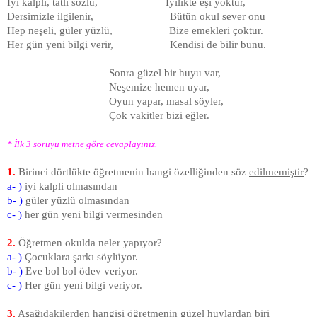
İyi kalpli, tatlı sözlü, İyilikte eşi yoktur,
Dersimizle ilgilenir, Bütün okul sever onu
Hep neşeli, güler yüzlü, Bize emekleri çoktur.
Her gün yeni bilgi verir, Kendisi de bilir bunu.
Sonra güzel bir huyu var,
Neşemize hemen uyar,
Oyun yapar, masal söyler,
Çok vakitler bizi eğler.
* İlk 3 soruyu metne göre cevaplayınız.
1.
Birinci dörtlükte öğretmenin hangi özelliğinden söz
edilme­miştir
?
a- )
iyi kalpli olmasından
b- )
güler yüzlü olmasından
c- )
her gün yeni bilgi vermesinden
2.
Öğretmen okulda neler yapıyor?
a- )
Çocuklara şarkı söylüyor.
b- )
Eve bol bol ödev veriyor.
c- )
Her gün yeni bilgi veriyor.
3.
Aşağıdakilerden hangisi öğretmenin güzel huylardan biri