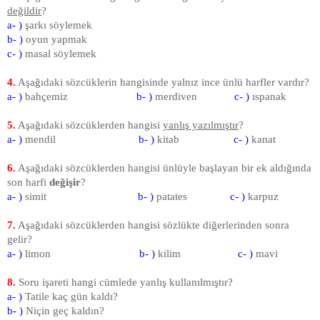
değildir
?
a- )
şarkı söylemek
b- )
oyun yapmak
c- )
masal söylemek
4.
Aşağıdaki sözcüklerin hangisinde yalnız ince ünlü harfler vardır?
a- )
bahçemiz
b- )
merdiven
c- )
ıspanak
5.
Aşağıdaki sözcüklerden hangisi
yanlış yazılmıştır
?
a- )
mendil
b- )
kitab
c- )
kanat
6.
Aşağıdaki sözcüklerden hangisi ünlüyle başlayan bir ek al­dığında
son harfi
değişir
?
a- )
simit
b- )
patates
c- )
karpuz
7.
Aşağıdaki sözcüklerden hangisi sözlükte diğerlerinden son­ra
gelir?
a- )
limon
b- )
kilim
c- )
mavi
8.
Soru işareti hangi cümlede yanlış kullanılmıştır?
a- )
Tatile kaç gün kaldı?
b- )
Niçin geç kaldın?