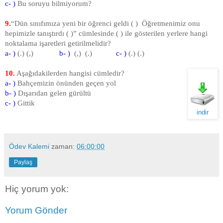
c- )
Bu soruyu bilmiyorum?
9.
“Dün sınıfımıza yeni bir öğrenci geldi ( ) Öğretmenimiz onu
hepimizle tanıştırdı ( )” cümlesinde ( ) ile gösterilen yerlere hangi
noktalama işaretleri getirilmelidir?
a- )
(.) (,)
b- )
(,) (.)
c- )
(.) (.)
10.
Aşağıdakilerden hangisi cümledir?
a- )
Bahçemizin önünden geçen yol
b- )
Dışarıdan gelen gürültü
c- )
Gittik
indir
Ödev Kalemi
zaman:
06:00:00
Paylaş
Hiç yorum yok:
Yorum Gönder