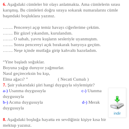
6.
Aşağıdaki cümleler bir olayı anlatmakta. Ama cümlelerin sırası
karışmış. Bu cümleleri doğru sıraya sokarak numaralarını cümle
başındaki boşluklara yazınız.
……. Pencereyi açıp temiz havayı ciğerlerime çektim.
……. Bir güzel yıkandım, kurulandım.
……. O sabah, yavru kuşların sesleriyle uyanmıştım.
……. Sonra pencereyi açık bırakarak banyoya geçtim.
……. Neşe içinde mutfağa girip kahvaltı hazırladım.
“Yine başladı soğuklar.
Boyuna yağıp duruyor yağmurlar.
Nasıl geçireceksin bu kışı,
Elma ağacı? ” ( Necati Cumalı )
7.
Şair yukarıdaki şiiri hangi duyguyla söylemiştir?
a-)
Usanma duygusuyla
c-)
Utanma
duygusuyla
b-)
Acıma duygusuyla
d-)
Merak
duygusuyla
indir
8.
Aşağıdaki boşluğa hayatta en sevdiğiniz kişiye kısa bir
mektup yazınız.