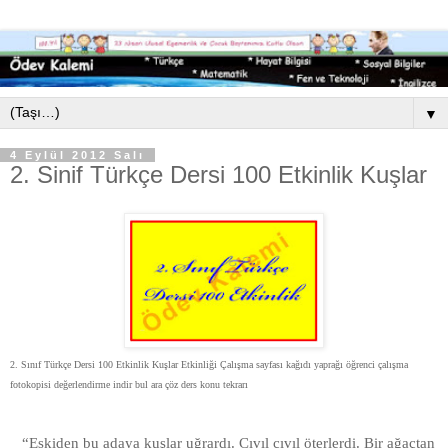
▼
4 Eylül 2012 Salı
2. Sinif Türkçe Dersi 100 Etkinlik Kuşlar
2. Sınıf Türkçe Dersi 100 Etkinlik Kuşlar Etkinliği Çalışma sayfası kağıdı yaprağı öğrenci çalışma
fotokopisi değerlendirme indir bul ara çöz ders konu tekrarı
“Eskiden bu adaya kuşlar uğrardı. Cıvıl cıvıl öterlerdi. Bir ağaçtan