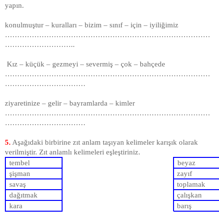
yapın.
konulmuştur – kuralları – bizim – sınıf – için – iyiliğimiz
…………………………………………………………………………
………………………..
Kız – küçük – gezmeyi – severmiş – çok – bahçede
…………………………………………………………………………
……………………………
ziyaretinize – gelir – bayramlarda – kimler
…………………………………………………………………………
……………………………
5.
Aşağıdaki birbirine zıt anlam taşıyan kelimeler karışık olarak
verilmiştir. Zıt anlamlı kelimeleri eşleştiriniz.
tembel
beyaz
şişman
zayıf
savaş
toplamak
dağıtmak
çalışkan
kara
barış