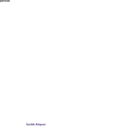
lantılar
İzcilik Köşesi