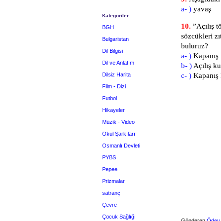
a- )
yav
Kategoriler
10.
”Açılış t
BGH
sözcükleri zı
Bulgaristan
buluruz?
Dil Bilgisi
a- )
Kapanış
Dil ve Anlatım
b- )
Açılış k
Dilsiz Harita
c- )
Kapanış
Film - Dizi
Futbol
Hikayeler
Müzik - Video
Okul Şarkıları
Osmanlı Devleti
PYBS
Pepee
Prizmalar
satranç
Çevre
Çocuk Sağlığı
Gönderen
Ödev