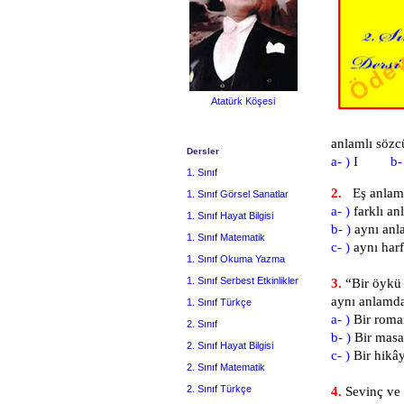
Atatürk Köşesi
anlamlı sözc
Dersler
a- )
I
b-
1. Sınıf
2.
Eş anlamlı 
1. Sınıf Görsel Sanatlar
a- )
farklı an
1. Sınıf Hayat Bilgisi
b- )
aynı anla
1. Sınıf Matematik
c- )
aynı harf
1. Sınıf Okuma Yazma
1. Sınıf Serbest Etkinlikler
3.
“Bir öyk
aynı anlamda
1. Sınıf Türkçe
a- )
Bir rom
2. Sınıf
b- )
Bir mas
2. Sınıf Hayat Bilgisi
c- )
Bir hik
2. Sınıf Matematik
2. Sınıf Türkçe
4.
Sevinç ve h