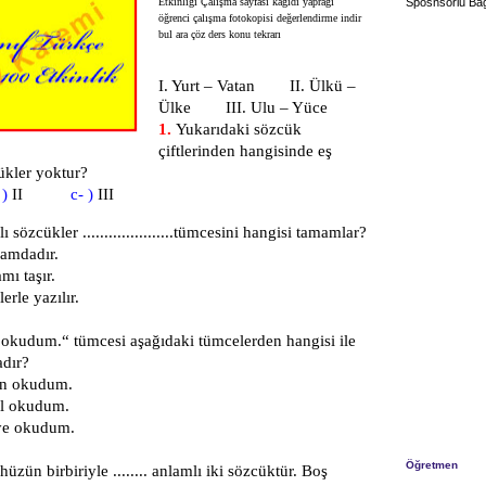
Etkinliği Çalışma sayfası kağıdı yaprağı
Sposnsorlu Bağ
öğrenci çalışma fotokopisi değerlendirme indir
bul ara çöz ders konu tekrarı
I. Yurt – Vatan II. Ülkü –
Ülke III. Ulu – Yüce
1.
Yukarıdaki sözcük
çiftlerinden hangisinde eş
ükler yoktur?
 )
II
c- )
III
sözcükler .....................tümcesini hangisi tamamlar?
lamdadır.
mı taşır.
lerle yazılır.
ü okudum
.“ tümcesi aşağıdaki tümcelerden hangisi ile
dır?
an okudum.
al okudum.
âye okudum.
Öğretmen
üzün birbiriyle ........ anlamlı iki sözcüktür
. Boş