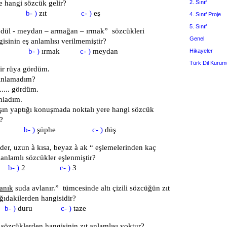
re hangi sözcük gelir?
2. Sınıf
nı
b- )
zıt
c- )
eş
4. Sınıf Proje
5. Sınıf
ödül - meydan – armağan – ırmak”
sözcükleri
Genel
isinin eş anlamlısı verilmemiştir?
ül
b- )
ırmak
c- )
meydan
Hikayeler
Türk Dil Kurum
ir rüya gördüm.
amadım?
... gördüm.
adım.
şın yaptığı konuşmada noktalı yere hangi sözcük
?
pıt
b- )
şüphe
c- )
düş
der, uzun
à
kısa, beyaz
à
ak “ eşlemelerinden kaç
 anlamlı sözcükler eşlenmiştir?
1
b- )
2
c- )
3
anık
suda avlanır
.” tümcesinde altı çizili sözcüğün zıt
ağıdakilerden hangisidir?
i
b- )
duru
c- )
taze
 sözcüklerden hangisinin
zıt anlamlısı yoktur
?