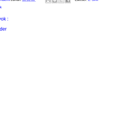
ik
ok :
der