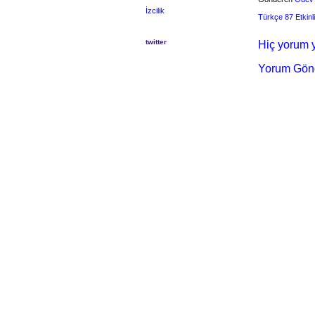
İzcilik
Türkçe 87 Etkinl
twitter
Hiç yorum y
Yorum Gön