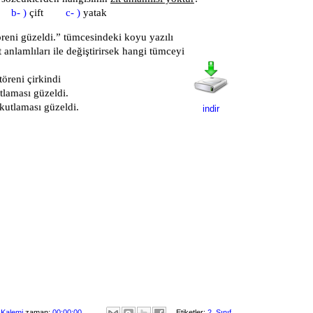
aş
b- )
çift
c- )
yatak
öreni güzeldi.”
tümcesindeki koyu yazılı
t anlamlıları ile değiştirirsek hangi tümceyi
 töreni çirkindi
utlaması güzeldi.
 kutlaması güzeldi.
indir
 Kalemi
zaman:
00:00:00
Etiketler:
2. Sınıf