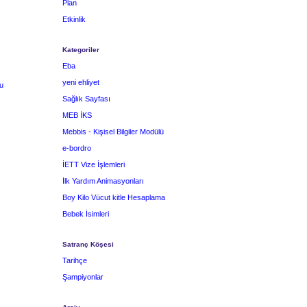
Plan
Etkinlik
Kategoriler
Eba
yeni ehliyet
u
Sağlık Sayfası
MEB İKS
Mebbis - Kişisel Bilgiler Modülü
e-bordro
İETT Vize İşlemleri
İlk Yardım Animasyonları
Boy Kilo Vücut kitle Hesaplama
Bebek İsimleri
Satranç Köşesi
Tarihçe
Şampiyonlar