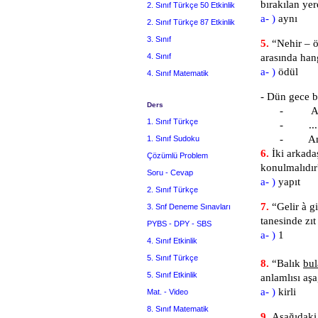
bırakılan ye
2. Sınıf Türkçe 50 Etkinlik
a- )
ay
2. Sınıf Türkçe 87 Etkinlik
3. Sınıf
5.
“Nehir – 
4. Sınıf
arasında hang
a- )
öd
4. Sınıf Matematik
- Dün gece b
Ders
- Anl
1. Sınıf Türkçe
- .....
- Anl
1. Sınıf Sudoku
6.
İki arkada
Çözümlü Problem
konulmalıdır
Soru - Cevap
a- )
ya
2. Sınıf Türkçe
7.
“Gelir
à
gi
3. Snf Deneme Sınavları
tanesinde zıt
PYBS - DPY - SBS
a- )
4. Sınıf Etkinlik
5. Sınıf Türkçe
8.
“Balık
bul
5. Sınıf Etkinlik
anlamlısı aş
a- )
kirl
Mat. - Video
8. Sınıf Matematik
9.
Aşağıdaki