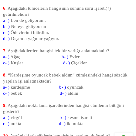
6.
Aşağıdaki tümcelerin hangisinin sonuna soru işareti(?)
getirilmelidir?
a- )
Ben de geliyorum.
b- )
Nereye gidiyorsun
c- )
Ödevlerimi bitirdim.
d- )
Dışarıda yağmur yağıyor.
7.
Aşağıdakilerden hangisi tek bir varlığı anlatmaktadır?
a- )
Ağaç
b- )
Evler
c- )
Kuşlar
d- )
Çiçekler
8.
“Kardeşime oyuncak bebek aldım” cümlesindeki hangi sözcük
yapılan işi anlatmaktadır?
a- )
kardeşime
b- )
oyuncak
c- )
bebek
d- )
aldım
9.
Aşağıdaki noktalama işaretlerinden hangisi cümlenin bittiğini
gösterir?
a- )
virgül
b- )
kesme işareti
c- )
nokta
d- )
iki nokta
10.
Aşağıdaki sözcüklerin hangisinin yazılımı doğrudur?