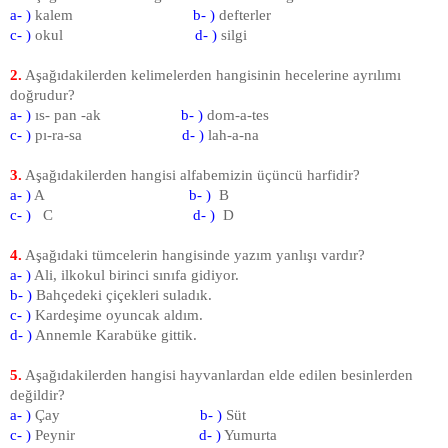
a- )
kalem
b- )
defterler
c- )
okul
d- )
silgi
2.
Aşağıdakilerden kelimelerden hangisinin hecelerine ayrılımı
doğrudur?
a- )
ıs- pan -ak
b- )
dom-a-tes
c- )
pı-ra-sa
d- )
lah-a-na
3.
Aşağıdakilerden hangisi alfabemizin üçüncü harfidir?
a- )
A
b- )
B
c- )
C
d- )
D
4.
Aşağıdaki tümcelerin hangisinde yazım yanlışı vardır?
a- )
Ali, ilkokul birinci sınıfa gidiyor.
b- )
Bahçedeki çiçekleri suladık.
c- )
Kardeşime oyuncak aldım.
d- )
Annemle Karabüke gittik.
5.
Aşağıdakilerden hangisi hayvanlardan elde edilen besinlerden
değildir?
a- )
Çay
b- )
Süt
c- )
Peynir
d- )
Yumurta