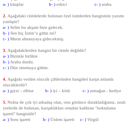
a- )
kitaplar
b- )
eskici
c- )
araba
2.
Aşağıdaki cümlelerde bulunan özel isimlerden hangisinin yazımı
yanlıştır?
a- )
Selim bu akşam bize gelecek.
b- )
Sen hiç İzmir’e gittin mi?
c- )
Murat almanyaya gidecekmiş.
3.
Aşağıdakilerden hangisi bir cümle değildir?
a- )
Bizimle birlikte
b- )
Araba durdu.
c- )
Dün sinemaya gittim.
4.
Aşağıda verilen sözcük çiftlerinden hangileri karşıt anlamlı
sözcüklerdir?
a- )
giysi – elbise
b- )
iyi – kötü
c- )
armağan - hediye
5.
Nokta ile çok iyi arkadaş olan, onu görünce durakladığımız, sıralı
yerlerde de bulunan, karışıklıkları ortadan kaldıran "noktalama
işareti" hangisidir?
a- )
Soru işareti
b- )
Ünlem işareti
c- )
Virgül