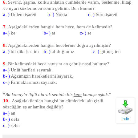
6.
Sevinç, şaşma, korku anlatan cümlelerde varım. Seslenme, hitap
ve uyarı sözlerinden sonra gelirim. Ben kimim?
a- )
Ünlem işareti
b- )
Nokta
c- )
Soru işareti
7.
Aşağıdakilerden hangisi hem hece, hem de kelimedir?
a- )
ke
b- )
at
c- )
se
8.
Aşağıdakilerden hangisi hecelerine doğru ayrılmıştır?
a- )
bil-dik- ler- im
b- )
al-dı-ğım-ız
c- )
gü-neş-ten
9.
Bir kelimedeki hece sayısını en çabuk nasıl buluruz?
a- )
Ünlü harfleri sayarak.
b- )
Ağzımızın hareketlerini sayarak.
c- )
Parmaklarımızı sayarak.
“
Bu konuyla ilgili olarak seninle bir
kere
konuşmuştuk.
”
10.
Aşağıdakilerden hangisi bu cümledeki altı çizili
sözcüğün eş anlamlısı
değildir
?
a- )
an
indir
b- )
defa
c- )
sefer