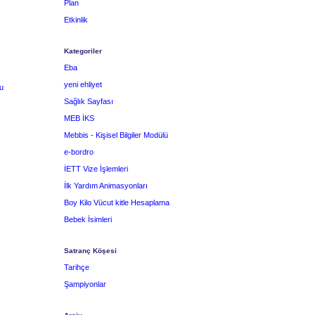
Plan
Etkinlik
Kategoriler
Eba
yeni ehliyet
u
Sağlık Sayfası
MEB İKS
Mebbis - Kişisel Bilgiler Modülü
e-bordro
İETT Vize İşlemleri
İlk Yardım Animasyonları
Boy Kilo Vücut kitle Hesaplama
Bebek İsimleri
Satranç Köşesi
Tarihçe
Şampiyonlar