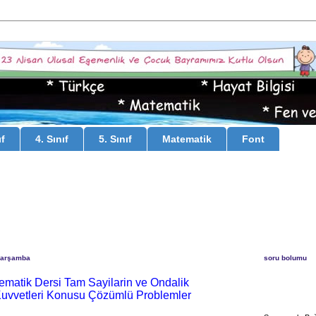
ıf
4. Sınıf
5. Sınıf
Matematik
Font
Çarşamba
soru bolumu
tematik Dersi Tam Sayilarin ve Ondalik
 Kuvvetleri Konusu Çözümlü Problemler