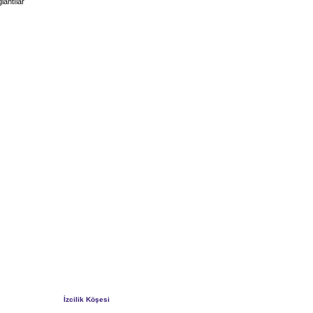
lantılar
İzcilik Köşesi