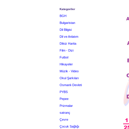
Kategoriler
BGH
Bulgaristan
Dil Bilgisi
Dil ve Anlatım
Dilsiz Harita
Film - Dizi
Futbol
Hikayeler
Müzik - Video
Okul Şarkıları
Osmanlı Devleti
PYBS
Pepee
Prizmalar
satranç
Çevre
Çocuk Sağlığı