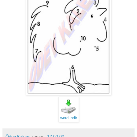
word indir
Ödev Kalemi
zaman:
12:00:00