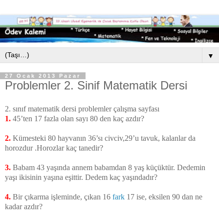
▼
27 Ocak 2013 Pazar
Problemler 2. Sinif Matematik Dersi
2. sınıf matematik dersi problemler çalışma sayfası
1.
45’ten 17 fazla olan sayı 80 den kaç azdır?
2.
Kümesteki 80 hayvanın 36’sı civciv,29’u tavuk, kalanlar da
horozdur .Horozlar kaç tanedir?
3.
Babam 43 yaşında annem babamdan 8 yaş küçüktür. Dedemin
yaşı ikisinin yaşına eşittir. Dedem kaç yaşındadır?
4.
Bir çıkarma işleminde, çıkan 16
fark
17 ise, eksilen 90 dan ne
kadar azdır?