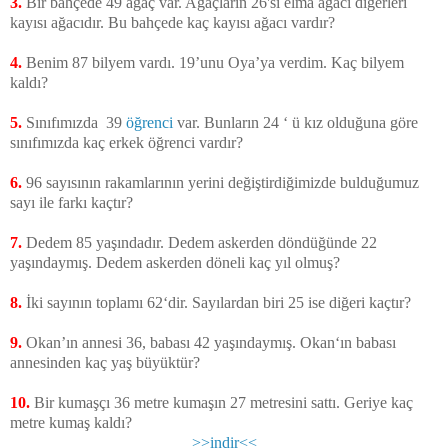
3.
Bir bahçede 49 ağaç var. Ağaçların 26'sı elma ağacı diğerleri
kayısı ağacıdır. Bu bahçede kaç kayısı ağacı vardır?
4.
Benim 87 bilyem vardı. 19’unu Oya’ya verdim. Kaç bilyem
kaldı?
5.
Sınıfımızda 39
öğrenci
var. Bunların 24 ‘ ü kız olduğuna göre
sınıfımızda kaç erkek öğrenci vardır?
6.
96 sayısının rakamlarının yerini değiştirdiğimizde bulduğumuz
sayı ile farkı kaçtır?
7.
Dedem 85 yaşındadır. Dedem askerden döndüğünde 22
yaşındaymış. Dedem askerden döneli kaç yıl olmuş?
8.
İki sayının toplamı 62‘dir. Sayılardan biri 25 ise diğeri kaçtır?
9.
Okan’ın annesi 36, babası 42 yaşındaymış. Okan‘ın babası
annesinden kaç yaş büyüktür?
10.
Bir kumaşçı 36 metre kumaşın 27 metresini sattı. Geriye kaç
metre kumaş kaldı?
>>indir<<