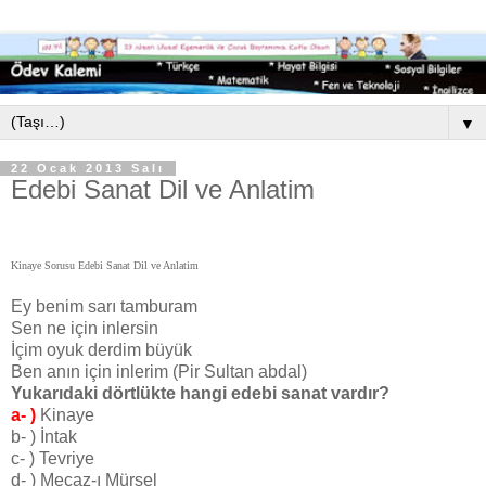
▼
22 Ocak 2013 Salı
Edebi Sanat Dil ve Anlatim
Kinaye Sorusu Edebi Sanat Dil ve Anlatim
Ey benim sarı tamburam
Sen ne için inlersin
İçim oyuk derdim büyük
Ben anın için inlerim (Pir Sultan abdal)
Yukarıdaki dörtlükte hangi edebi sanat vardır?
a- )
Kinaye
b- ) İntak
c- ) Tevriye
d- ) Mecaz-ı Mürsel