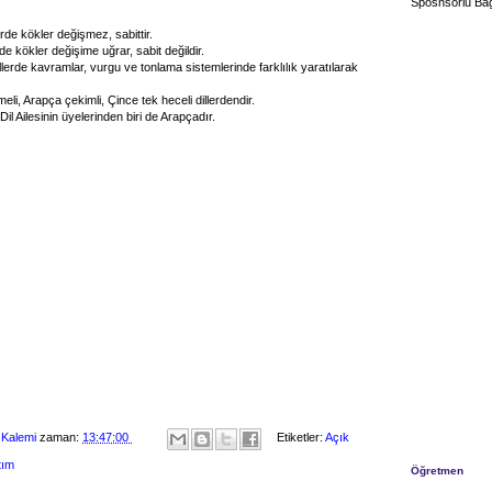
Sposnsorlu Bağ
erde kökler değişmez, sabittir.
rde kökler değişime uğrar, sabit değildir.
illerde kavramlar, vurgu ve tonlama sistemlerinde farklılık yaratılarak
eli, Arapça çekimli, Çince tek heceli dillerdendir.
il Ailesinin üyelerinden biri de Arapçadır.
 Kalemi
zaman:
13:47:00
Etiketler:
Açık
tım
Öğretmen