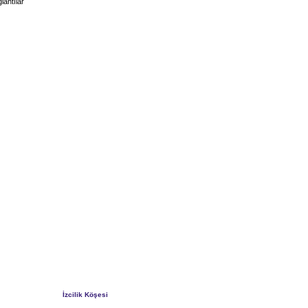
lantılar
İzcilik Köşesi