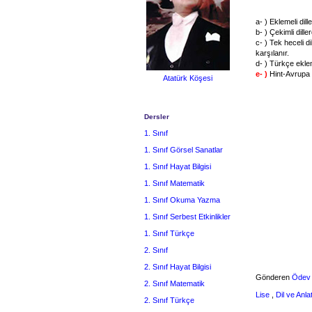
a- ) Eklemeli dill
b- ) Çekimli dille
c- ) Tek heceli d
karşılanır.
d- ) Türkçe eklem
e- )
Hint-Avrupa D
Atatürk Köşesi
Dersler
1. Sınıf
1. Sınıf Görsel Sanatlar
1. Sınıf Hayat Bilgisi
1. Sınıf Matematik
1. Sınıf Okuma Yazma
1. Sınıf Serbest Etkinlikler
1. Sınıf Türkçe
2. Sınıf
2. Sınıf Hayat Bilgisi
Gönderen
Ödev
2. Sınıf Matematik
Lise
,
Dil ve Anla
2. Sınıf Türkçe