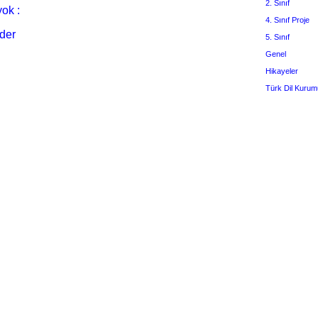
2. Sınıf
ok :
4. Sınıf Proje
der
5. Sınıf
Genel
Hikayeler
Türk Dil Kurum