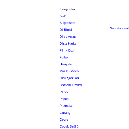
Kategoriler
BGH
Bulgaristan
Sonraki Kayıt
Dil Bilgisi
Dil ve Anlatım
Dilsiz Harita
Film - Dizi
Futbol
Hikayeler
Müzik - Video
Okul Şarkıları
Osmanlı Devleti
PYBS
Pepee
Prizmalar
satranç
Çevre
Çocuk Sağlığı