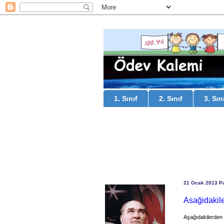
1. Sınıf
2. Sınıf
3. Sın
21 Ocak 2013 Pa
Asağidakile
Aşağıdakilerden h