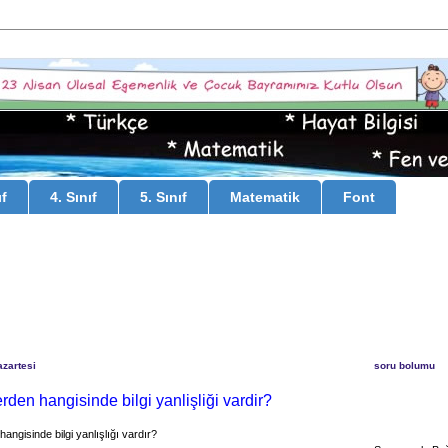
ıf
4. Sınıf
5. Sınıf
Matematik
Font
zartesi
soru bolumu
rden hangisinde bilgi yanlişliği vardir?
angisinde bilgi yanlışlığı vardır?