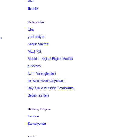
Plan
Etkinlik
Kategoriler
Eba
yeni ehliyet
u
Sağlık Sayfası
MEB İKS
Mebbis - Kişisel Bilgiler Modülü
e-bordro
İETT Vize İşlemleri
İlk Yardım Animasyonları
Boy Kilo Vücut kitle Hesaplama
Bebek İsimleri
Satranç Köşesi
Tarihçe
Şampiyonlar