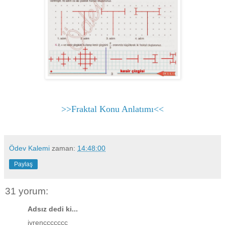
>>Fraktal Konu Anlatımı<<
Ödev Kalemi
zaman:
14:48:00
Paylaş
31 yorum:
Adsız dedi ki...
iyrenççççççç