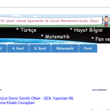
ıf
4. Sınıf
5. Sınıf
Matematik
Font
ar
soru bolumu
gilizce Dersi Semih Ofset - SEK Yayinlari 96.
şma Kitabi Cevaplari