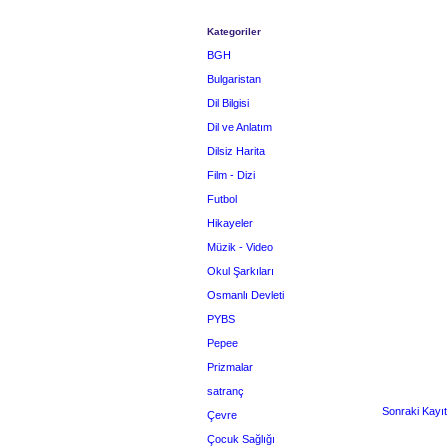
Kategoriler
BGH
Bulgaristan
Dil Bilgisi
Dil ve Anlatım
Dilsiz Harita
Film - Dizi
Futbol
Hikayeler
Müzik - Video
Okul Şarkıları
Osmanlı Devleti
PYBS
Pepee
Prizmalar
satranç
Sonraki Kayıt
Çevre
Çocuk Sağlığı