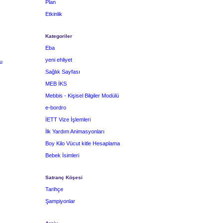
Plan
Etkinlik
Kategoriler
Eba
yeni ehliyet
u
Sağlık Sayfası
MEB İKS
Mebbis - Kişisel Bilgiler Modülü
e-bordro
İETT Vize İşlemleri
İlk Yardım Animasyonları
Boy Kilo Vücut kitle Hesaplama
Bebek İsimleri
Satranç Köşesi
Tarihçe
Şampiyonlar