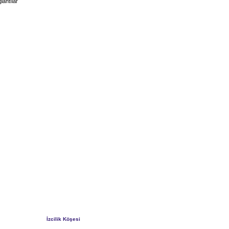
lantılar
İzcilik Köşesi