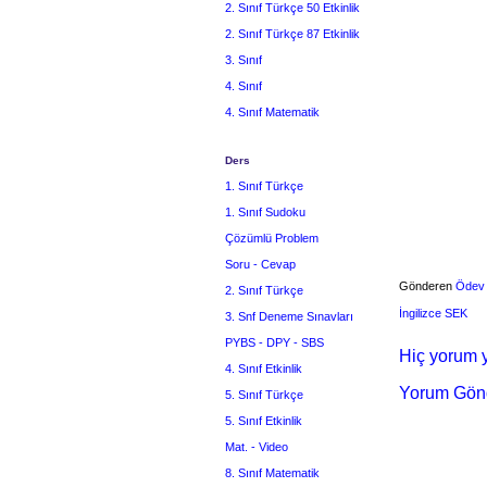
2. Sınıf Türkçe 50 Etkinlik
2. Sınıf Türkçe 87 Etkinlik
3. Sınıf
4. Sınıf
4. Sınıf Matematik
Ders
1. Sınıf Türkçe
1. Sınıf Sudoku
Çözümlü Problem
Soru - Cevap
Gönderen
Ödev
2. Sınıf Türkçe
İngilizce SEK
3. Snf Deneme Sınavları
PYBS - DPY - SBS
Hiç yorum y
4. Sınıf Etkinlik
Yorum Gön
5. Sınıf Türkçe
5. Sınıf Etkinlik
Mat. - Video
8. Sınıf Matematik