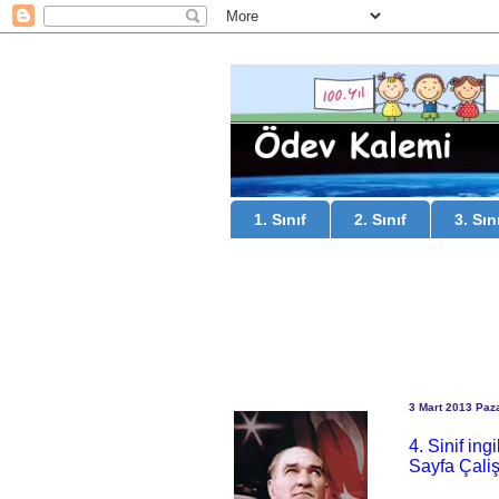
1. Sınıf
2. Sınıf
3. Sın
3 Mart 2013 Paz
4. Sinif in
Sayfa Çali