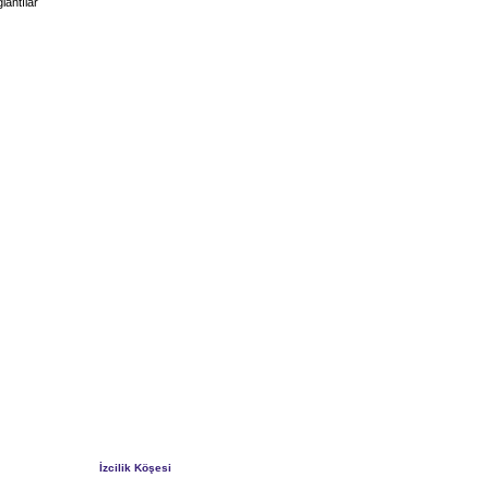
lantılar
İzcilik Köşesi