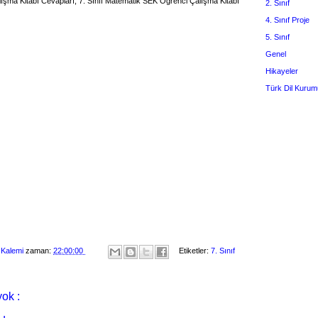
şma Kitabı Cevapları, 7. Sınıf Matematik SEK Öğrenci Çalışma Kitabı
2. Sınıf
4. Sınıf Proje
5. Sınıf
Genel
Hikayeler
Türk Dil Kurum
 Kalemi
zaman:
22:00:00
Etiketler:
7. Sınıf
ok :