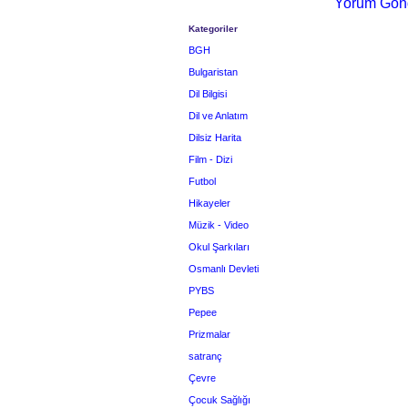
Yorum Gön
Kategoriler
BGH
Bulgaristan
Dil Bilgisi
Dil ve Anlatım
Dilsiz Harita
Film - Dizi
Futbol
Hikayeler
Müzik - Video
Okul Şarkıları
Osmanlı Devleti
PYBS
Pepee
Prizmalar
satranç
Çevre
Çocuk Sağlığı