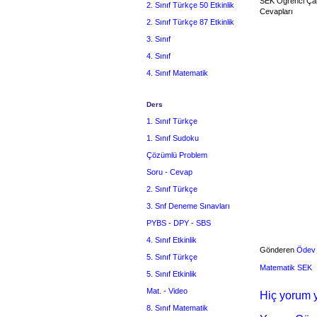
SEK Öğrenci Çalı
2. Sınıf Türkçe 50 Etkinlik
Cevapları
2. Sınıf Türkçe 87 Etkinlik
3. Sınıf
4. Sınıf
4. Sınıf Matematik
Ders
1. Sınıf Türkçe
1. Sınıf Sudoku
Çözümlü Problem
Soru - Cevap
2. Sınıf Türkçe
3. Snf Deneme Sınavları
PYBS - DPY - SBS
4. Sınıf Etkinlik
Gönderen
Ödev
5. Sınıf Türkçe
Matematik SEK
5. Sınıf Etkinlik
Mat. - Video
Hiç yorum y
8. Sınıf Matematik