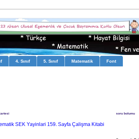
ıf
4. Sınıf
5. Sınıf
Matematik
Font
artesi
soru bolumu
tematik SEK Yayinlari 159. Sayfa Çalişma Kitabi