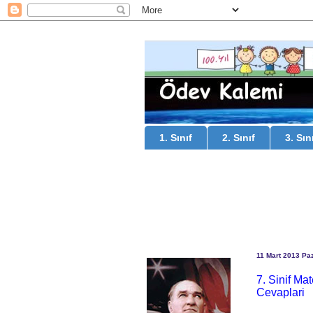
1. Sınıf
2. Sınıf
3. Sın
11 Mart 2013 Paz
7. Sinif Ma
Cevaplari