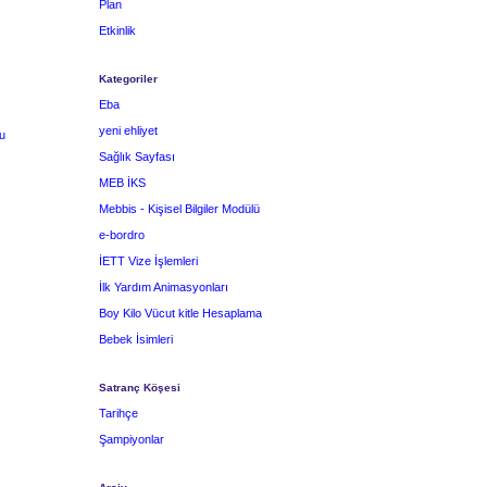
Plan
Etkinlik
Kategoriler
Eba
yeni ehliyet
u
Sağlık Sayfası
MEB İKS
Mebbis - Kişisel Bilgiler Modülü
e-bordro
İETT Vize İşlemleri
İlk Yardım Animasyonları
Boy Kilo Vücut kitle Hesaplama
Bebek İsimleri
Satranç Köşesi
Tarihçe
Şampiyonlar