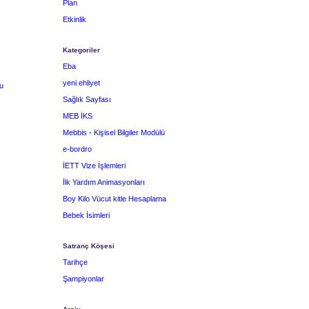
Plan
Etkinlik
Kategoriler
Eba
yeni ehliyet
u
Sağlık Sayfası
MEB İKS
Mebbis - Kişisel Bilgiler Modülü
e-bordro
İETT Vize İşlemleri
İlk Yardım Animasyonları
Boy Kilo Vücut kitle Hesaplama
Bebek İsimleri
Satranç Köşesi
Tarihçe
Şampiyonlar