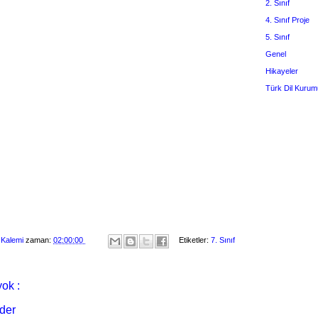
2. Sınıf
4. Sınıf Proje
5. Sınıf
Genel
Hikayeler
Türk Dil Kurum
 Kalemi
zaman:
02:00:00
Etiketler:
7. Sınıf
ok :
der