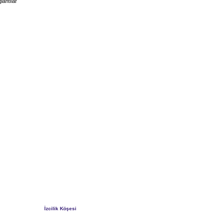
lantılar
İzcilik Köşesi