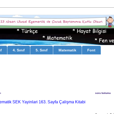
ıf
4. Sınıf
5. Sınıf
Matematik
Font
ı
soru bolumu
tematik SEK Yayinlari 163. Sayfa Çalişma Kitabi