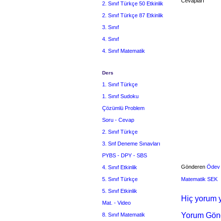
Cevapları
2. Sınıf Türkçe 50 Etkinlik
2. Sınıf Türkçe 87 Etkinlik
3. Sınıf
4. Sınıf
4. Sınıf Matematik
Ders
1. Sınıf Türkçe
1. Sınıf Sudoku
Çözümlü Problem
Soru - Cevap
2. Sınıf Türkçe
3. Snf Deneme Sınavları
PYBS - DPY - SBS
Gönderen
Ödev
4. Sınıf Etkinlik
5. Sınıf Türkçe
Matematik SEK
5. Sınıf Etkinlik
Hiç yorum y
Mat. - Video
Yorum Gön
8. Sınıf Matematik