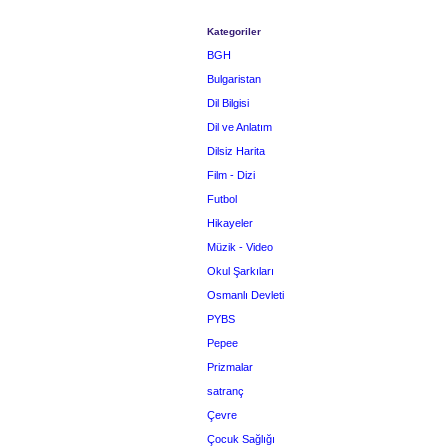
Kategoriler
BGH
Bulgaristan
Dil Bilgisi
Dil ve Anlatım
Dilsiz Harita
Film - Dizi
Futbol
Hikayeler
Müzik - Video
Okul Şarkıları
Osmanlı Devleti
PYBS
Pepee
Prizmalar
satranç
Çevre
Çocuk Sağlığı