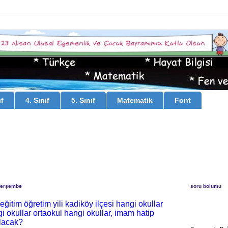
ıf
4. Sınıf
5. Sınıf
Matematik
Font
Perşembe
soru bolumu
ğitim öğretim yili kadiköy ilçesi hangi okullar
gi okullar ortaokul hangi okullar, imam hatip
olacak?