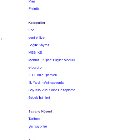
Plan
Etkinlik
Kategoriler
Eba
yeni ehliyet
u
Sağlık Sayfası
MEB İKS
Mebbis - Kişisel Bilgiler Modülü
e-bordro
İETT Vize İşlemleri
İlk Yardım Animasyonları
Boy Kilo Vücut kitle Hesaplama
Bebek İsimleri
Satranç Köşesi
Tarihçe
Şampiyonlar