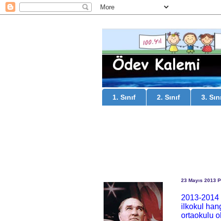
1. Sınıf
2. Sınıf
3. Sın
23 Mayıs 2013 
2013-2014 e
ilkokul han
ortaokulu 