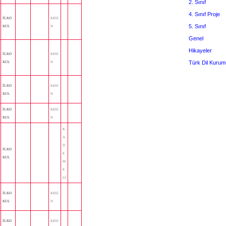
2. Sınıf
4. Sınıf Proje
İLKO
KESİ
5. Sınıf
KUL
N
Genel
Hikayeler
İLKO
KESİ
Türk Dil Kurum
KUL
N
İLKO
KESİ
KUL
N
İLKO
KESİ
KUL
N
K
A
D
İLKO
E
KUL
M
E
Lİ
İLKO
KESİ
KUL
N
İLKO
KESİ