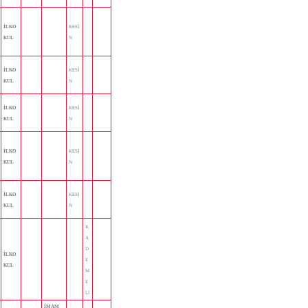
İLKO
KESİ
KUL
N
İLKO
KESİ
KUL
N
İLKO
KESİ
KUL
N
İLKO
KESİ
KUL
N
İLKO
KESİ
KUL
N
K
A
D
İLKO
E
KUL
M
E
Lİ
İMAM