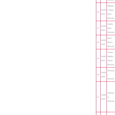
Öğretme
KADI
n Harun
26
KÖY
Reşit
İlkokulu
Semiha
KADI
27
Şakir
KÖY
İlkokulu
Şener
KADI
28
Birsöz
KÖY
İlkokulu
Turhan
KADI
Mediha
29
KÖY
Tansel
İlkokulu
Zihnipaş
KADI
30
a
KÖY
İlkokulu
Zühtüpa
KADI
31
şa
KÖY
İlkokulu