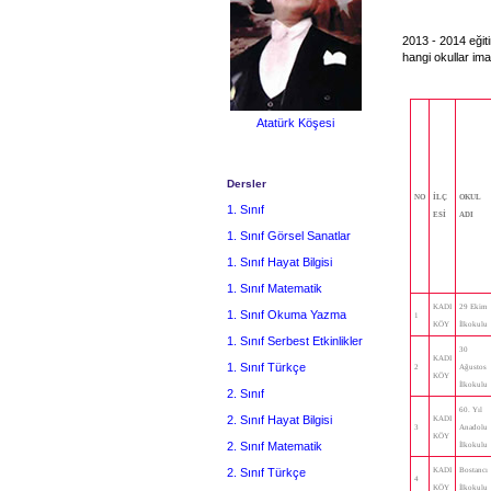
2013 - 2014 eğiti
hangi okullar im
Atatürk Köşesi
Dersler
NO
İLÇ
OKUL
1. Sınıf
ESİ
ADI
1. Sınıf Görsel Sanatlar
1. Sınıf Hayat Bilgisi
1. Sınıf Matematik
KADI
29 Ekim
1. Sınıf Okuma Yazma
1
KÖY
İlkokulu
1. Sınıf Serbest Etkinlikler
30
KADI
1. Sınıf Türkçe
2
Ağustos
KÖY
İlkokulu
2. Sınıf
60. Yıl
2. Sınıf Hayat Bilgisi
KADI
3
Anadolu
KÖY
2. Sınıf Matematik
İlkokulu
2. Sınıf Türkçe
KADI
Bostancı
4
KÖY
İlkokulu