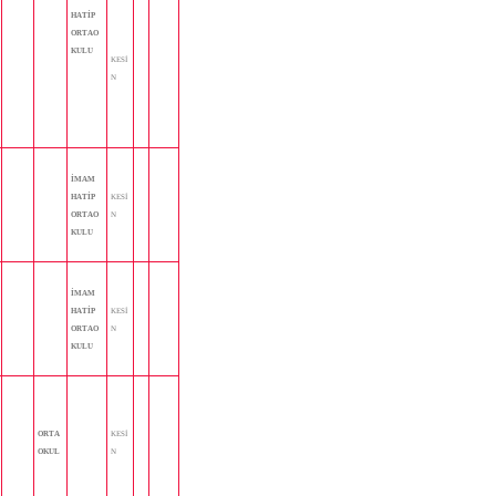
HATİP
ORTAO
KULU
KESİ
N
İMAM
HATİP
KESİ
ORTAO
N
KULU
İMAM
HATİP
KESİ
ORTAO
N
KULU
ORTA
KESİ
OKUL
N