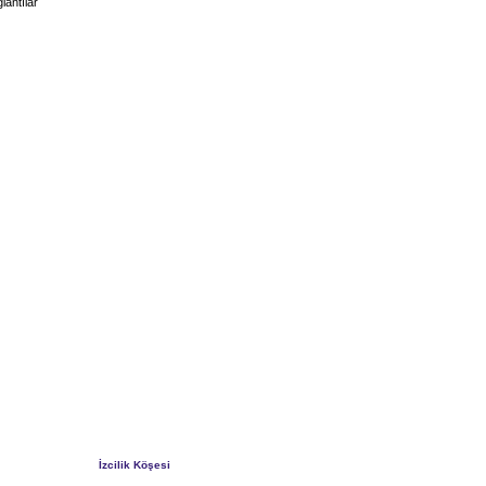
lantılar
İzcilik Köşesi