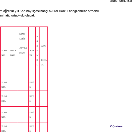
Sposnsorlu Bağ
m öğretim yılı Kadıköy ilçesi hangi okullar ilkokul hangi okullar ortaokul
am hatip ortaokulu olacak
İMAM
K
HATİP
A
D
AYNI
ORTAO
İLKO
ORTA
KES
E
KULU
KUL
OKUL
İN
M
E
BİNA
L
DA
İ
İLKO
KESİ
KUL
N
İLKO
KESİ
KUL
N
İLKO
KESİ
KUL
N
Öğretmen
İLKO
KESİ
KUL
N