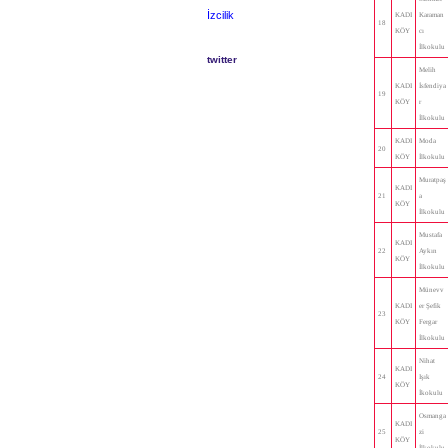
İzcilik
KADI
Karaman
18
KÖY
cı
İlkokulu
twitter
Melih
KADI
İsfendiya
19
KÖY
r
İlkokulu
KADI
Moda
20
KÖY
İlkokulu
Muratpaş
KADI
21
a
KÖY
İlkokulu
Mustafa
KADI
22
Aykın
KÖY
İlkokulu
Münevv
KADI
er Şefik
23
KÖY
Fergar
İlkokulu
Nihat
KADI
24
Işık
KÖY
İkokulu
Osmanga
KADI
25
zi
KÖY
İlkokulu