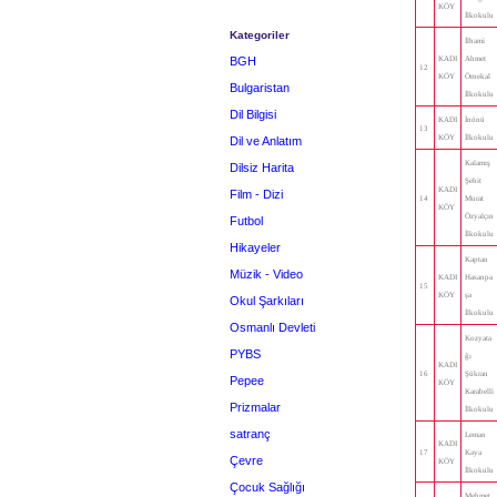
KÖY
İlkokulu
Kategoriler
İlhami
BGH
KADI
Ahmet
12
KÖY
Örnekal
Bulgaristan
İlkokulu
Dil Bilgisi
KADI
İnönü
13
KÖY
İlkokulu
Dil ve Anlatım
Kalamış
Dilsiz Harita
Şehit
KADI
Film - Dizi
14
Murat
KÖY
Özyalçın
Futbol
İlkokulu
Hikayeler
Kaptan
Müzik - Video
KADI
Hasanpa
15
KÖY
şa
Okul Şarkıları
İlkokulu
Osmanlı Devleti
Kozyata
PYBS
ğı
KADI
16
Şükran
Pepee
KÖY
Karabelli
Prizmalar
İlkokulu
satranç
Leman
KADI
17
Kaya
Çevre
KÖY
İlkokulu
Çocuk Sağlığı
Mehmet