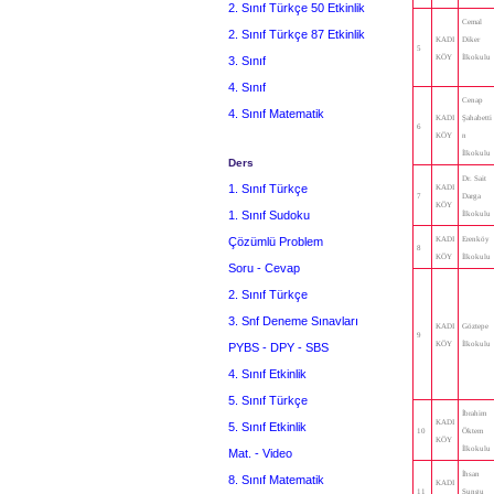
2. Sınıf Türkçe 50 Etkinlik
Cemal
2. Sınıf Türkçe 87 Etkinlik
KADI
Diker
5
KÖY
İlkokulu
3. Sınıf
4. Sınıf
Cenap
4. Sınıf Matematik
KADI
Şahabetti
6
KÖY
n
İlkokulu
Ders
Dr. Sait
1. Sınıf Türkçe
KADI
7
Darga
KÖY
1. Sınıf Sudoku
İlkokulu
Çözümlü Problem
KADI
Erenköy
8
KÖY
İlkokulu
Soru - Cevap
2. Sınıf Türkçe
3. Snf Deneme Sınavları
KADI
Göztepe
9
KÖY
İlkokulu
PYBS - DPY - SBS
4. Sınıf Etkinlik
5. Sınıf Türkçe
İbrahim
KADI
5. Sınıf Etkinlik
10
Öktem
KÖY
İlkokulu
Mat. - Video
İhsan
8. Sınıf Matematik
KADI
11
Sungu